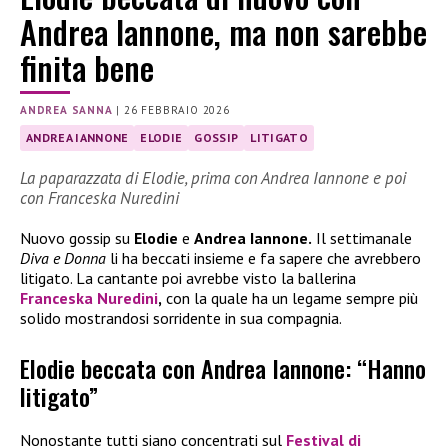
Andrea Iannone, ma non sarebbe
finita bene
ANDREA SANNA
|
26 FEBBRAIO 2026
ANDREA IANNONE
ELODIE
GOSSIP
LITIGATO
La paparazzata di Elodie, prima con Andrea Iannone e poi
con Franceska Nuredini
Nuovo gossip su
Elodie
e
Andrea Iannone.
Il settimanale
Diva e Donna
li ha beccati insieme e fa sapere che avrebbero
litigato. La cantante poi avrebbe visto la ballerina
Franceska Nuredini
,
con la quale ha un legame sempre più
solido mostrandosi sorridente in sua compagnia.
Elodie beccata con Andrea Iannone: “Hanno
litigato”
Nonostante tutti siano concentrati sul
Festival di