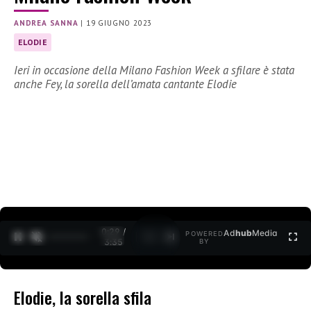
ANDREA SANNA
|
19 GIUGNO 2023
ELODIE
Ieri in occasione della Milano Fashion Week a sfilare è stata
anche Fey, la sorella dell’amata cantante Elodie
0:30 /
Ad
hub
Media
POWERED
1
/
2
3:35
BY
Elodie, la sorella sfila