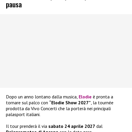
pausa
Dopo un anno lontano dalla musica,
Elodie
è pronta a
tornare sul palco con
“Elodie Show 2027”
, la tournée
prodotta da Vivo Concerti che la porterà nei principali
palasport italiani.
Il tour prenderà il via
sabato 24 aprile 2027
dal
Palaprometeo di Ancona
con la data zero.