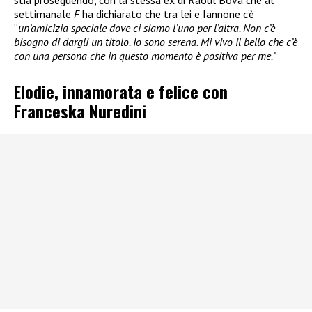
stia proseguendo, con la stessa ex di Raoul Bova che al
settimanale
F
ha dichiarato che tra lei e Iannone c’è
“
un’amicizia speciale dove ci siamo l’uno per l’altra. Non c’è
bisogno di dargli un titolo. Io sono serena. Mi vivo il bello che c’è
con una persona che in questo momento è positiva per me.”
Elodie, innamorata e felice con
Franceska Nuredini