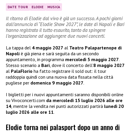
DATE TOUR
ELODIE
MUSICA
Il ritorno di Elodie dal vivo è già un successo. A pochi giorni
dall’annuncio di “Elodie Show 2027”, le date di Napoli e Bari
hanno registrato il tutto esaurito, tanto da spingere
l’organizzazione ad aggiungere due nuovi concerti.
La tappa del
4 maggio 2027
al
Teatro Palapartenope di
Napoli
è già piena e sarà seguita da un secondo
appuntamento, in programma
mercoledì 5 maggio 2027
.
Stesso scenario a
Bari
, dove il concerto dell’
8 maggio 2027
al
PalaFlorio
ha fatto registrare il sold out: il tour
raddoppia quindi con una nuova data fissata nella città
pugliese per
domenica 9 maggio 2027
.
I biglietti per i nuovi appuntamenti saranno disponibili online
su Vivoconcerti.com
da mercoledì 15 luglio 2026 alle ore
14
, mentre la vendita nei punti autorizzati partirà
lunedì 20
luglio 2026 alle ore 11
.
Elodie torna nei palasport dopo un anno di