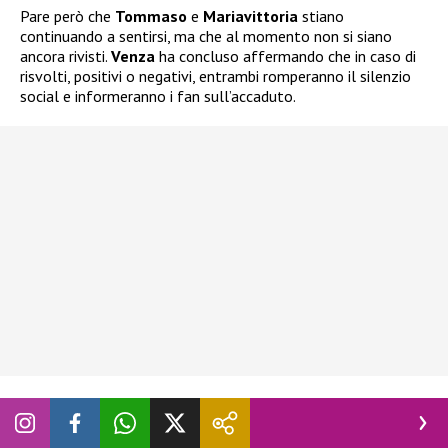
Pare però che
Tommaso
e
Mariavittoria
stiano
continuando a sentirsi, ma che al momento non si siano
ancora rivisti.
Venza
ha concluso affermando che in caso di
risvolti, positivi o negativi, entrambi romperanno il silenzio
social e informeranno i fan sull’accaduto.
Seguite
Novella 2000
anche
su:
Facebook
,
Instagram
e
X
.