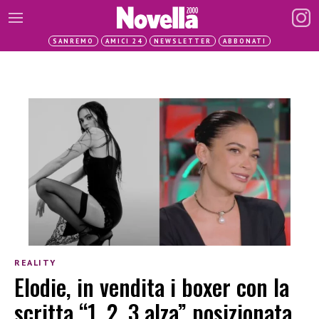
SANREMO
AMICI 24
NEWSLETTER
ABBONATI
REALITY
Elodie, in vendita i boxer con la
scritta “1, 2, 3 alza” posizionata