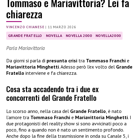
Tommaso e Mariavittoria? Lei fa
chiarezza
VINCENZO CHIANESE
|
11 MARZO 2026
GRANDE FRATELLO
NOVELLA
NOVELLA 2000
NOVELLA2000
Parla Mariavittoria
Da giorni si parla di
presunta crisi
tra
Tommaso Franchi
e
Mariavittoria Minghetti
. Adesso però l’ex volto del
Grande
Fratello
interviene e fa chiarezza.
Cosa sta accadendo tra i due ex
concorrenti del Grande Fratello
Lo scorso anno, nella casa del
Grande Fratello
, è nato
l’amore tra
Tommaso Franchi
e
Mariavittoria Minghetti
. I
due protagonisti del reality show si sono avvicinati poco a
poco, fino a quando non è nato un sentimento profondo.
Anche dopo la fine della trasmissione in onda su Canale 5, i