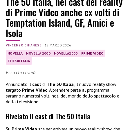
The 50 Italia, nel cast del reality
di Prime Video anche ex volti di
Temptation Island, GF, Amici e
Isola
VINCENZO CHIANESE
|
12 MARZO 2026
NOVELLA
NOVELLA 2000
NOVELLA2000
PRIME VIDEO
THE50ITALIA
Ecco chi ci sarà
Annunciato il
cast
di
The 50 Italia
, il nuovo reality show
targato
Prime Video
. A prendere parte al programma
saranno numerosi volti noti del mondo dello spettacolo e
della televisione.
Rivelato il cast di The 50 Italia
Su
Prime Video
sta per arrivare un nuovo reality show, che