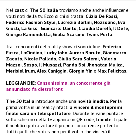
Nel
cast
di
The 50 Italia
troviamo anche anche influencer e
volti noti della tv. Ecco di chi si tratta:
Clizia De Rossi,
Federico Fashion Style, Lucrezia Borlini, Nozzolino, Eva
Giusti, La Giss, Giancarlo Danto, Claudia Dorelfi, Il Defe,
Giorgio Ramondetta, Giulia Scarano, Twins Porta.
Tra i concorrenti del reality show ci sono infine:
Federico
Fusca, LaCindina, Lucky John, Aurora Baruto, Gianmarco
Zagato, Nicole Pallado, Giulia Sara Salemi, Valerio
Mazzei, Sespo, Il Musazzi, Panda Boi, Jhonatan Mujica,
Merisiel Irum, Alex Caniggia, Giorgia Yin
e
Max Felicitas
.
LEGGI ANCHE
:
Canzonissima, un concorrente già
annunciato fa dietrofront
The 50 Italia
introduce anche una
novità inedita
. Per la
prima volta in un reality infatti
a vincere il montepremi
finale sarà un telespettatore
. Durante le varie puntate
sullo schermo della tv apparirà un QR code, tramite il quale
il pubblico potrà votare il proprio concorrente preferito.
Tutti quelli che voteranno per il volto che vincerà il