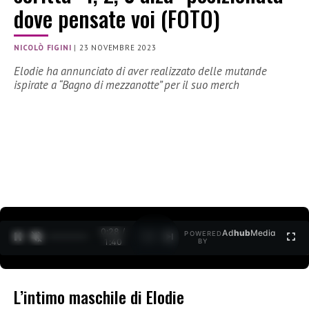
dove pensate voi (FOTO)
NICOLÒ FIGINI
|
23 NOVEMBRE 2023
Elodie ha annunciato di aver realizzato delle mutande
ispirate a “Bagno di mezzanotte” per il suo merch
0:30 /
Ad
hub
Media
POWERED
1
/
2
1:40
BY
L’intimo maschile di Elodie