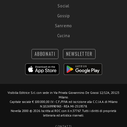
Social
Gossip
Sanremo
Cucina
ABBONATI
NEWSLETTER
Visibilia Editrice S.r.l.
con sede in Via Privata Giovannino De Grassi 12/12A, 20123
Milano.
Capitale sociale € 100.000,00 I.V. - C.F./P.IVA ed iscrizione alla C.C.I.A.A. di Milano
N.10269990965 - REA MI-2519578.
Novella 2000 © 2026. Iscritta al ROC con il n.37767. Tutti i diritti di proprietà
letteraria ed artistica riservati.
CONTATTI