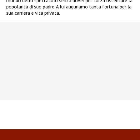
mondo dello spettacolo senza dover per forza ostentare la
popolarità di suo padre. A lui auguriamo tanta fortuna per la
sua carriera e vita privata.