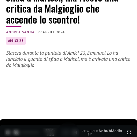
critica da Malgioglio che
accende lo scontro!
ANDREA SANNA
|
27 APRILE 2024
AMICI 23
Stasera durante la puntata di Amici 23, Emanuel Lo ha
lanciato il guanto di sfida a Marisol, ma è arrivata una critica
da Malgioglio
0:30 /
Ad
hub
Media
POWERED
1
/
2
1:40
BY