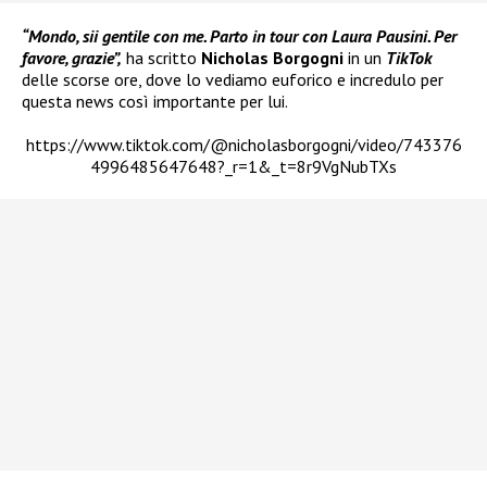
“Mondo, sii gentile con me. Parto in tour con Laura Pausini. Per
favore, grazie”,
ha scritto
Nicholas Borgogni
in un
TikTok
delle scorse ore, dove lo vediamo euforico e incredulo per
questa news così importante per lui.
https://www.tiktok.com/@nicholasborgogni/video/743376
4996485647648?_r=1&_t=8r9VgNubTXs