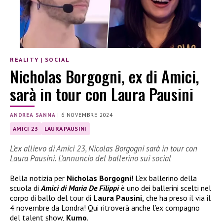
REALITY
|
SOCIAL
Nicholas Borgogni, ex di Amici,
sarà in tour con Laura Pausini
ANDREA SANNA
|
6 NOVEMBRE 2024
AMICI 23
LAURA PAUSINI
L’ex allievo di Amici 23, Nicolas Borgogni sarà in tour con
Laura Pausini. L’annuncio del ballerino sui social
Bella notizia per
Nicholas Borgogni
! L’ex ballerino della
scuola di
Amici di Maria De Filippi
è uno dei ballerini scelti nel
corpo di ballo del tour di
Laura Pausini,
che ha preso il via il
4 novembre da Londra! Qui ritroverà anche l’ex compagno
del talent show,
Kumo
.