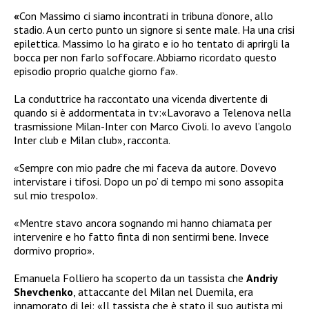
«
Con Massimo ci siamo incontrati in tribuna d’onore, allo
stadio. A un certo punto un signore si sente male. Ha una crisi
epilettica. Massimo lo ha girato e io ho tentato di aprirgli la
bocca per non farlo soffocare. Abbiamo ricordato questo
episodio proprio qualche giorno fa».
La conduttrice ha raccontato una vicenda divertente di
quando si è addormentata in tv:«Lavoravo a Telenova nella
trasmissione Milan-Inter con Marco Civoli. Io avevo l’angolo
Inter club e Milan club», racconta.
«Sempre con mio padre che mi faceva da autore. Dovevo
intervistare i tifosi. Dopo un po’ di tempo mi sono assopita
sul mio trespolo».
«Mentre stavo ancora sognando mi hanno chiamata per
intervenire e ho fatto finta di non sentirmi bene. Invece
dormivo proprio».
Emanuela Folliero ha scoperto da un tassista che
Andriy
Shevchenko
, attaccante del Milan nel Duemila, era
innamorato di lei: «Il tassista che è stato il suo autista mi