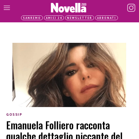
SANREMO
AMICI 24
NEWSLETTER
ABBONATI
GOSSIP
Emanuela Folliero racconta
qualche dettaglio piccante del