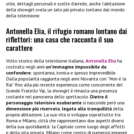
stile, dettagli personali e scelte d’arredo, anche l’abitazione
della showgirl svela un lato più privato lontano dal mondo
della televisione.
Antonella Elia, il rifugio romano lontano dai
riflettori: una casa che racconta il suo
carattere
Volto storico della televisione italiana,
Antonella Elia
ha
costruito negli anni
un’immagine impossibile da
confondere
: spontanea, ironica e spesso imprevedibile.
Dalla popolarità raggiunta negli anni Novanta con “Non è la
Rai” fino alla più recente esperienza come concorrente del
Grande Fratello Vip, la showgirl è rimasta una presenza
costante nel panorama dello spettacolo.
Dietro il
personaggio televisivo esuberante
si nasconde però una
dimensione più riservata
,
legata alla tranquillità
della
propria abitazione. La sua vita si sviluppa soprattutto tra
Roma e Milano, città che rappresentano due aspetti diversi
della sua quotidianità: la Capitale come luogo degli affetti
e della vita privata, Milano come centro di numerosi impegni