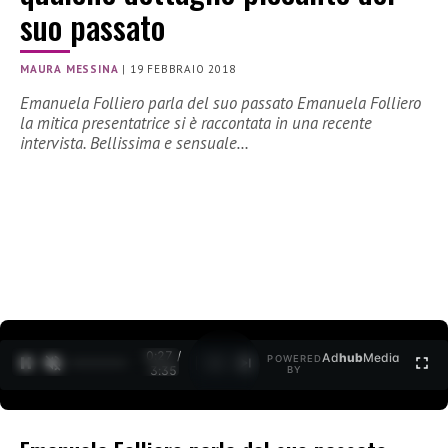
suo passato
MAURA MESSINA
|
19 FEBBRAIO 2018
Emanuela Folliero parla del suo passato Emanuela Folliero
la mitica presentatrice si è raccontata in una recente
intervista. Bellissima e sensuale…
0:28 /
Ad
hub
Media
POWERED
1
/
2
3:35
BY