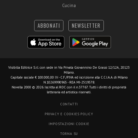
Cucina
ABBONATI
NEWSLETTER
Visibilia Editrice S.r.l.
con sede in Via Privata Giovannino De Grassi 12/12A, 20123
Milano.
Capitale sociale € 100.000,00 I.V. - C.F./P.IVA ed iscrizione alla C.C.I.A.A. di Milano
N.10269990965 - REA MI-2519578.
Novella 2000 © 2026. Iscritta al ROC con il n.37767. Tutti i diritti di proprietà
letteraria ed artistica riservati.
CONTATTI
PRIVACY E COOKIES POLICY
IMPOSTAZIONI COOKIE
TORNA SU