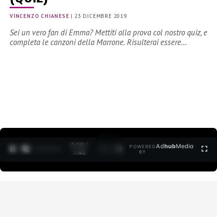
VINCENZO CHIANESE
|
23 DICEMBRE 2019
Sei un vero fan di Emma? Mettiti alla prova col nostro quiz, e
completa le canzoni della Marrone. Risulterai essere…
0:18 /
Ad
hub
Media
POWERED
1
/
2
1:40
BY