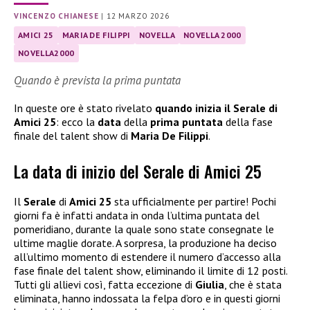
VINCENZO CHIANESE
|
12 MARZO 2026
AMICI 25
MARIA DE FILIPPI
NOVELLA
NOVELLA 2000
NOVELLA2000
Quando è prevista la prima puntata
In queste ore è stato rivelato
quando inizia il Serale di
Amici 25
: ecco la
data
della
prima puntata
della fase
finale del talent show di
Maria De Filippi
.
La data di inizio del Serale di Amici 25
Il
Serale
di
Amici 25
sta ufficialmente per partire! Pochi
giorni fa è infatti andata in onda l’ultima puntata del
pomeridiano, durante la quale sono state consegnate le
ultime maglie dorate. A sorpresa, la produzione ha deciso
all’ultimo momento di estendere il numero d’accesso alla
fase finale del talent show, eliminando il limite di 12 posti.
Tutti gli allievi così, fatta eccezione di
Giulia
, che è stata
eliminata, hanno indossata la felpa d’oro e in questi giorni