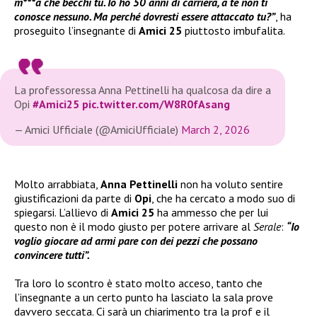
m***a che becchi tu. Io ho 50 anni di carriera, a te non ti
conosce nessuno. Ma perché dovresti essere attaccato tu?”
, ha
proseguito l’insegnante di
Amici 25
piuttosto imbufalita.
La professoressa Anna Pettinelli ha qualcosa da dire a
Opi
#Amici25
pic.twitter.com/W8R0fAsang
— Amici Ufficiale (@AmiciUfficiale)
March 2, 2026
Molto arrabbiata,
Anna Pettinelli
non ha voluto sentire
giustificazioni da parte di
Opi
, che ha cercato a modo suo di
spiegarsi. L’allievo di
Amici 25
ha ammesso che per lui
questo non è il modo giusto per potere arrivare al
Serale
:
“Io
voglio giocare ad armi pare con dei pezzi che possano
convincere tutti”.
Tra loro lo scontro è stato molto acceso, tanto che
l’insegnante a un certo punto ha lasciato la sala prove
davvero seccata. Ci sarà un chiarimento tra la prof e il