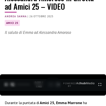
ad Amici 25 – VIDEO
ANDREA SANNA
|
26 OTTOBRE 2025
AMICI 25
Il saluto di Emma ad Alessandra Amoroso
0:30 /
Ad
hub
Media
POWERED
1
/
2
1:40
BY
Durante la puntata di
Amici 25,
Emma Marrone
ha