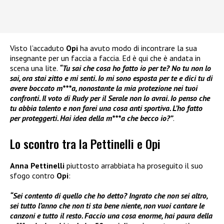
Visto l’accaduto
Opi
ha avuto modo di incontrare la sua
insegnante per un faccia a faccia. Ed è qui che è andata in
scena una lite.
“Tu sai che cosa ho fatto io per te? No tu non lo
sai, ora stai zitto e mi senti. Io mi sono esposta per te e dici tu di
avere boccato m***a, nonostante la mia protezione nei tuoi
confronti. Il voto di Rudy per il Serale non lo avrai. Io penso che
tu abbia talento e non farei una cosa anti sportiva. L’ho fatto
per proteggerti. Hai idea della m***a che becco io?”
.
Lo scontro tra la Pettinelli e Opi
Anna Pettinelli
piuttosto arrabbiata ha proseguito il suo
sfogo contro
Opi
:
“Sei contento di quello che ho detto? Ingrato che non sei altro,
sei tutto l’anno che non ti sta bene niente, non vuoi cantare le
canzoni e tutto il resto. Faccio una cosa enorme, hai paura della