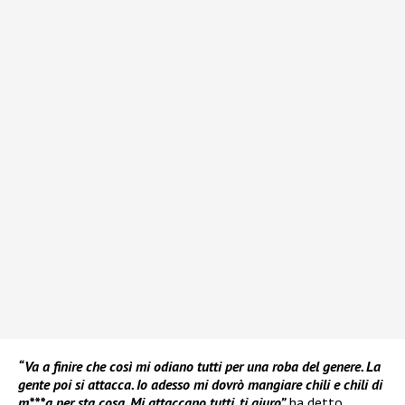
“Va a finire che così mi odiano tutti per una roba del genere. La
gente poi si attacca. Io adesso mi dovrò mangiare chili e chili di
m***a per sta cosa. Mi attaccano tutti, ti giuro”,
ha detto