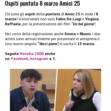
Ospiti puntata 8 marzo Amici 25
Chi sono gli
ospiti
della
puntata
di
Amici 25
in onda l’
8
marzo
? A intervenire non solo
Fabio De Luigi
e
Virginia
Raffaele
, per la presentazione del film
“Un bel giorno”.
Nel corso della registrazione anche
Emma
e
Rkomi
. I due
artisti sono arrivati insieme per presentare in anteprima il
loro nuovo singolo
“Vacci piano”,
in uscita il
13 marzo.
Seguite
Novella 2000
anche
su:
Facebook
,
Instagram
e
X
.