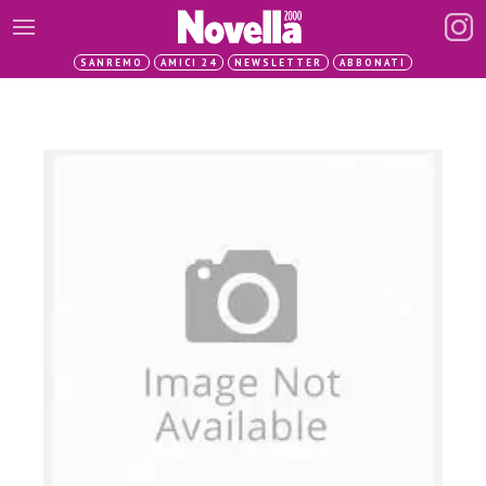
SANREMO
AMICI 24
NEWSLETTER
ABBONATI