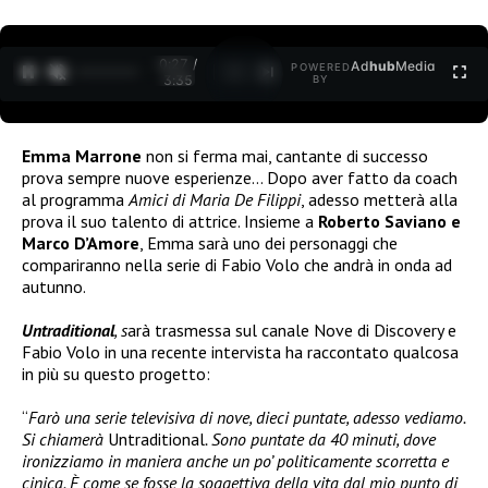
0:27 /
Ad
hub
Media
POWERED
1
/
2
3:35
BY
Emma Marrone
non si ferma mai, cantante di successo
prova sempre nuove esperienze… Dopo aver fatto da coach
al programma
Amici di Maria De Filippi
, adesso metterà alla
prova il suo talento di attrice. Insieme a
Roberto Saviano e
Marco D’Amore
, Emma sarà uno dei personaggi che
compariranno nella serie di Fabio Volo che andrà in onda ad
autunno.
Untraditional
, s
arà trasmessa sul canale Nove di Discovery e
Fabio Volo in una recente intervista ha raccontato qualcosa
in più su questo progetto:
“
Farò una serie televisiva di nove, dieci puntate, adesso vediamo.
Si chiamerà
Untraditional
. Sono puntate da 40 minuti, dove
ironizziamo in maniera anche un po’ politicamente scorretta e
cinica. È come se fosse la soggettiva della vita dal mio punto di