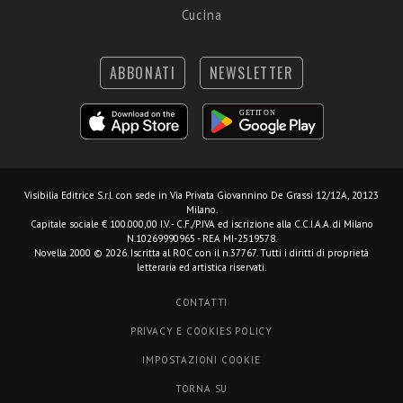
Cucina
ABBONATI
NEWSLETTER
Visibilia Editrice S.r.l.
con sede in Via Privata Giovannino De Grassi 12/12A, 20123
Milano.
Capitale sociale € 100.000,00 I.V. - C.F./P.IVA ed iscrizione alla C.C.I.A.A. di Milano
N.10269990965 - REA MI-2519578.
Novella 2000 © 2026. Iscritta al ROC con il n.37767. Tutti i diritti di proprietà
letteraria ed artistica riservati.
CONTATTI
PRIVACY E COOKIES POLICY
IMPOSTAZIONI COOKIE
TORNA SU