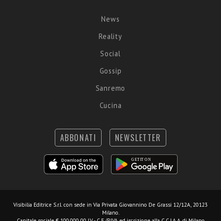
News
Reality
Social
Gossip
Sanremo
Cucina
ABBONATI
NEWSLETTER
Visibilia Editrice S.r.l.
con sede in Via Privata Giovannino De Grassi 12/12A, 20123
Milano.
Capitale sociale € 100.000,00 I.V. - C.F./P.IVA ed iscrizione alla C.C.I.A.A. di Milano