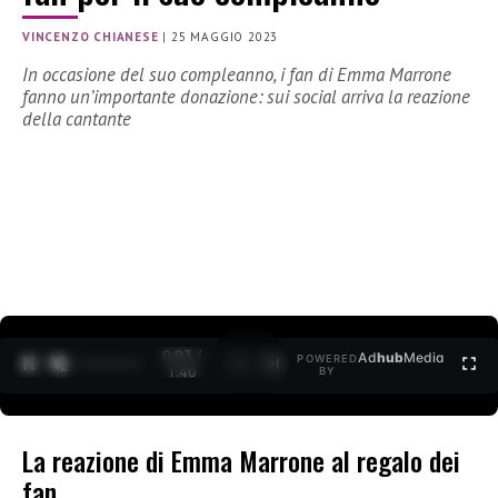
VINCENZO CHIANESE
|
25 MAGGIO 2023
In occasione del suo compleanno, i fan di Emma Marrone
fanno un’importante donazione: sui social arriva la reazione
della cantante
0:04 /
Ad
hub
Media
POWERED
1
/
2
1:40
BY
La reazione di Emma Marrone al regalo dei
fan