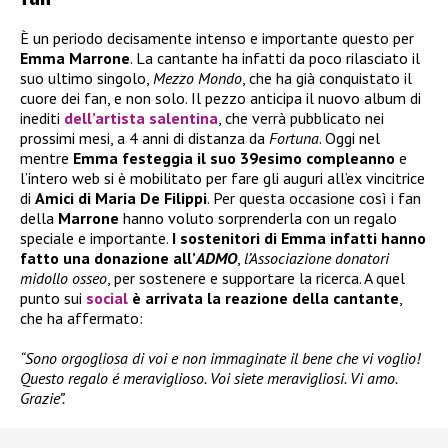
È un periodo decisamente intenso e importante questo per
Emma Marrone
. La cantante ha infatti da poco rilasciato il
suo ultimo singolo,
Mezzo Mondo
, che ha già conquistato il
cuore dei fan, e non solo. Il pezzo anticipa il nuovo album di
inediti
dell’artista salentina
, che verrà pubblicato nei
prossimi mesi, a 4 anni di distanza da
Fortuna
. Oggi nel
mentre
Emma festeggia il suo 39esimo compleanno
e
l’intero web si è mobilitato per fare gli auguri all’ex vincitrice
di
Amici di Maria De Filippi
. Per questa occasione così i fan
della
Marrone
hanno voluto sorprenderla con un regalo
speciale e importante.
I sostenitori di Emma infatti hanno
fatto una donazione all’
ADMO
,
l’Associazione donatori
midollo osseo
, per sostenere e supportare la ricerca. A quel
punto sui
social
è arrivata la reazione della cantante
,
che ha affermato:
“Sono orgogliosa di voi e non immaginate il bene che vi voglio!
Questo regalo é meraviglioso. Voi siete meravigliosi. Vi amo.
Grazie”.