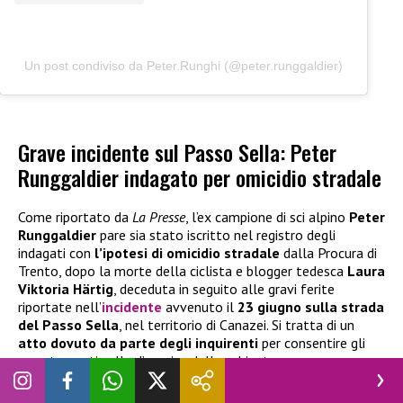
Un post condiviso da Peter.Runghi (@peter.runggaldier)
Grave incidente sul Passo Sella: Peter
Runggaldier indagato per omicidio stradale
Come riportato da
La Presse
, l’ex campione di sci alpino
Peter
Runggaldier
pare sia stato iscritto nel registro degli
indagati con
l’ipotesi di omicidio stradale
dalla Procura di
Trento, dopo la morte della ciclista e blogger tedesca
Laura
Viktoria Härtig
, deceduta in seguito alle gravi ferite
riportate nell’
incidente
avvenuto il
23 giugno sulla strada
del Passo Sella
, nel territorio di Canazei. Si tratta di un
atto dovuto da parte degli inquirenti
per consentire gli
accertamenti sulla dinamica dello schianto.
Runggaldier, 57 anni, originario di Bressanone, era alla guida