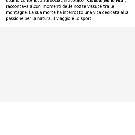
ultimo contenuto sui social, intitolato
“
Cordata per la vita
”
,
raccontava alcuni momenti delle nozze vissute tra le
montagne. La sua morte ha interrotto una vita dedicata alla
passione per la natura, il viaggio e lo sport.