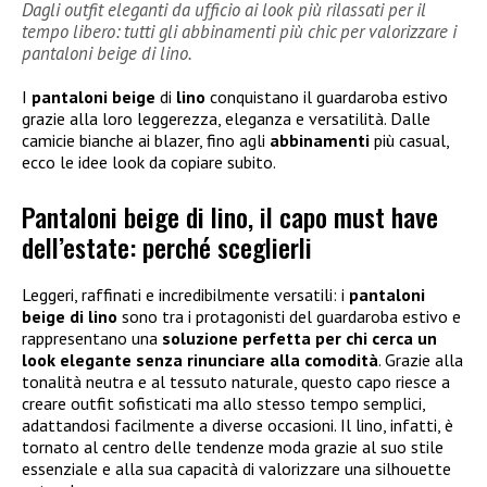
Dagli outfit eleganti da ufficio ai look più rilassati per il
tempo libero: tutti gli abbinamenti più chic per valorizzare i
pantaloni beige di lino.
I
pantaloni beige
di
lino
conquistano il guardaroba estivo
grazie alla loro leggerezza, eleganza e versatilità. Dalle
camicie bianche ai blazer, fino agli
abbinamenti
più casual,
ecco le idee look da copiare subito.
Pantaloni beige di lino, il capo must have
dell’estate: perché sceglierli
Leggeri, raffinati e incredibilmente versatili: i
pantaloni
beige di lino
sono tra i protagonisti del guardaroba estivo e
rappresentano una
soluzione perfetta per chi cerca un
look elegante senza rinunciare alla comodità
. Grazie alla
tonalità neutra e al tessuto naturale, questo capo riesce a
creare outfit sofisticati ma allo stesso tempo semplici,
adattandosi facilmente a diverse occasioni. Il lino, infatti, è
tornato al centro delle tendenze moda grazie al suo stile
essenziale e alla sua capacità di valorizzare una silhouette