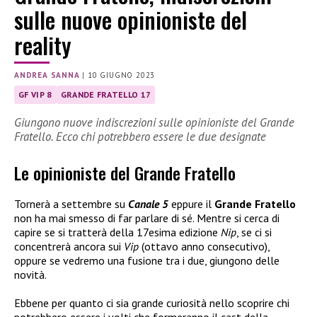
sulle nuove opinioniste del
reality
ANDREA SANNA
|
10 GIUGNO 2023
GF VIP 8
GRANDE FRATELLO 17
Giungono nuove indiscrezioni sulle opinioniste del Grande
Fratello. Ecco chi potrebbero essere le due designate
Le opinioniste del Grande Fratello
Tornerà a settembre su
Canale 5
eppure il
Grande Fratello
non ha mai smesso di far parlare di sé. Mentre si cerca di
capire se si tratterà della 17esima edizione
Nip
, se ci si
concentrerà ancora sui
Vip
(ottavo anno consecutivo),
oppure se vedremo una fusione tra i due, giungono delle
novità.
Ebbene per quanto ci sia grande curiosità nello scoprire chi
potrebbero essere i volti che formeranno il cast della