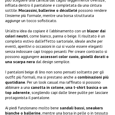
può scegliere una camicia dal taglio leggermente oversize,
infilata dentro il pantalone e completata da una cintura
sottile.
Mocassini, ballerine o décolleté
possono rendere
l’insieme più formale, mentre una borsa strutturata
aggiunge un tocco sofisticato.
Un’altra idea da copiare è l’abbinamento con un
blazer dai
colori neutri
, come bianco, panna o beige. Il risultato è un
completo estivo dall’effetto sartoriale, ideale anche per
eventi, aperitivi o occasioni in cui si vuole essere eleganti
senza indossare capi troppo pesanti. Per creare contrasto si
possono aggiungere
accessori color cuoio, gioielli dorati o
una scarpa nera
dal design semplice.
I pantaloni beige di lino non sono pensati soltanto per gli
outfit più formali, ma si prestano anche a
combinazioni più
quotidiane
. Per un look casual ma raffinato si possono
abbinare a una
canotta in cotone, una t-shirt basica o un
top aderente
, scegliendo capi dalle linee pulite per lasciare
protagonista il pantalone.
Ai piedi funzionano molto bene
sandali bassi, sneakers
bianche o ballerine
, mentre una borsa in pelle o in tessuto