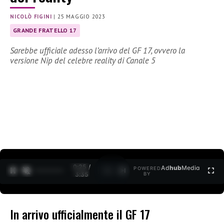
NICOLÒ FIGINI
|
25 MAGGIO 2023
GRANDE FRATELLO 17
Sarebbe ufficiale adesso l’arrivo del GF 17, ovvero la
versione Nip del celebre reality di Canale 5
0:26 /
Ad
hub
Media
POWERED
1
/
2
3:35
BY
In arrivo ufficialmente il GF 17