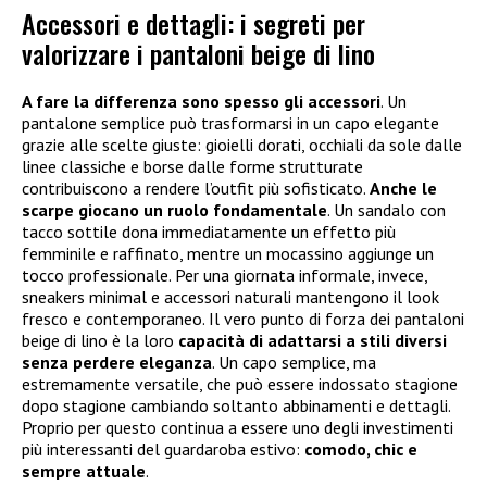
Accessori e dettagli: i segreti per
valorizzare i pantaloni beige di lino
A fare la differenza sono spesso gli accessori
. Un
pantalone semplice può trasformarsi in un capo elegante
grazie alle scelte giuste: gioielli dorati, occhiali da sole dalle
linee classiche e borse dalle forme strutturate
contribuiscono a rendere l’outfit più sofisticato.
Anche le
scarpe giocano un ruolo fondamentale
. Un sandalo con
tacco sottile dona immediatamente un effetto più
femminile e raffinato, mentre un mocassino aggiunge un
tocco professionale. Per una giornata informale, invece,
sneakers minimal e accessori naturali mantengono il look
fresco e contemporaneo. Il vero punto di forza dei pantaloni
beige di lino è la loro
capacità di adattarsi a stili diversi
senza perdere eleganza
. Un capo semplice, ma
estremamente versatile, che può essere indossato stagione
dopo stagione cambiando soltanto abbinamenti e dettagli.
Proprio per questo continua a essere uno degli investimenti
più interessanti del guardaroba estivo:
comodo, chic e
sempre attuale
.