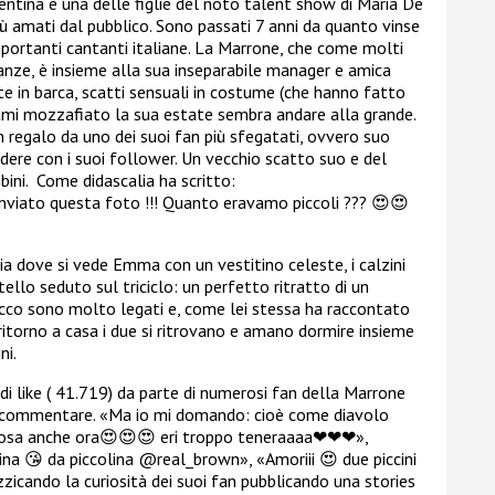
lentina è una delle figlie del noto talent show di Maria De
più amati dal pubblico. Sono passati 7 anni da quanto vinse
portanti cantanti italiane. La Marrone, che come molti
anze, è insieme alla sua inseparabile manager e amica
gite in barca, scatti sensuali in costume (che hanno fatto
rami mozzafiato la sua estate sembra andare alla grande.
 regalo da uno dei suoi fan più sfegatati, ovvero suo
dere con i suoi follower. Un vecchio scatto suo e del
ini. Come didascalia ha scritto:
nviato questa foto !!! Quanto eravamo piccoli ???
😍😍
ia dove si vede Emma con un vestitino celeste, i calzini
tello seduto sul triciclo: un perfetto ritratto di un
hecco sono molto legati e, come lei stessa ha raccontato
 ritorno a casa i due si ritrovano e amano dormire insieme
ni.
di like ( 41.719) da parte di numerosi fan della Marrone
i commentare.
«
Ma io mi domando: cioè come diavolo
ciosa anche ora
😍😍😍
eri troppo teneraaaa
❤❤❤
»,
rina
😘
da piccolina
@real_brown
»,
«
Amoriii
😍
due piccini
zicando la curiosità dei suoi fan pubblicando una stories