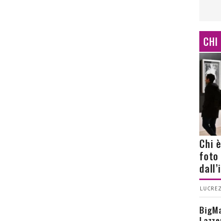
CHI
Chi 
foto
dall
LUCREZ
BigMa
Lazze