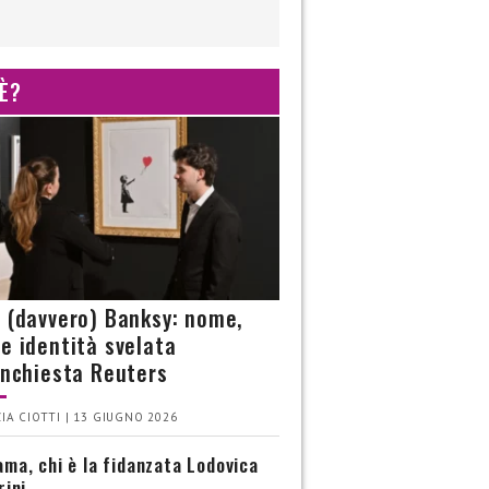
 È?
è (davvero) Banksy: nome,
 e identità svelata
’inchiesta Reuters
IA CIOTTI | 13 GIUGNO 2026
ma, chi è la fidanzata Lodovica
rini