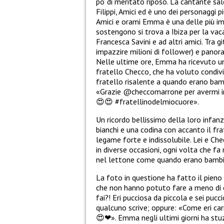
po’ di meritato riposo. La cantante sa
Filippi, Amici ed è uno dei personaggi 
Amici e orami Emma è una delle più im
sostengono si trova a Ibiza per la vac
Francesca Savini e ad altri amici. Tra 
impazzire milioni di follower) e pano
Nelle ultime ore, Emma ha ricevuto un
fratello Checco, che ha voluto condivi
fratello risalente a quando erano bamb
«
Grazie
@checcomarrone
per avermi i
😍😍
#fratellinodelmiocuore
».
Un ricordo bellissimo della loro infanz
bianchi e una codina con accanto il fra
legame forte e indissolubile. Lei e C
in diverse occasioni, ogni volta che fa
nel lettone come quando erano bambi
La foto in questione ha fatto il pieno 
che non hanno potuto fare a meno d
fai?! Eri pucciosa da piccola e sei puc
qualcuno
scrive; oppure:
«
Come eri ca
😍❤
».
Emma negli ultimi giorni ha stuz