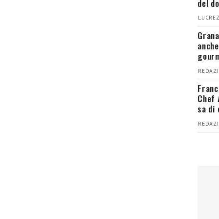
del d
LUCREZ
Grana
anche
gour
REDAZI
Franc
Chef 
sa di
REDAZI