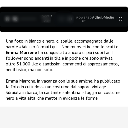
0:27 /
Ad
hub
Media
POWERED
1
/
2
3:35
BY
Una foto in bianco e nero, di spalle, accompagnata dalle
parole «Adesso fermati qui… Non muoverti»: con lo scatto
Emma Marrone
ha conquistato ancora di più i suoi fan. I
follower sono andanti in tilt e in poche ore sono arrivati
oltre 51.000 like e tantissimi commenti di apprezzamento,
per il fisico, ma non solo.
Emma Marrone, in vacanza con le sue amiche, ha pubblicato
la foto in cui indossa un costume dal sapore vintage.
Sdraiata in barca, la cantante salentina
sfoggia un costume
nero a vita alta, che mette in evidenza le forme.