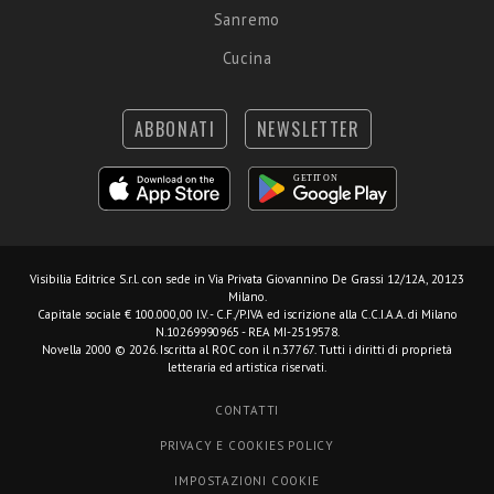
Sanremo
Cucina
ABBONATI
NEWSLETTER
Visibilia Editrice S.r.l.
con sede in Via Privata Giovannino De Grassi 12/12A, 20123
Milano.
Capitale sociale € 100.000,00 I.V. - C.F./P.IVA ed iscrizione alla C.C.I.A.A. di Milano
N.10269990965 - REA MI-2519578.
Novella 2000 © 2026. Iscritta al ROC con il n.37767. Tutti i diritti di proprietà
letteraria ed artistica riservati.
CONTATTI
PRIVACY E COOKIES POLICY
IMPOSTAZIONI COOKIE