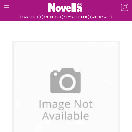
SANREMO
AMICI 24
NEWSLETTER
ABBONATI