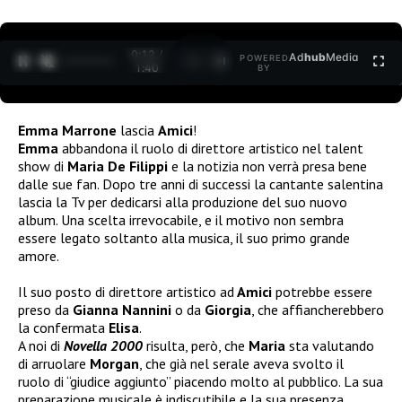
0:12 /
Ad
hub
Media
POWERED
1
/
2
1:40
BY
Emma Marrone
lascia
Amici
!
Emma
abbandona il ruolo di direttore artistico nel talent
show di
Maria De Filippi
e la notizia non verrà presa bene
dalle sue fan. Dopo tre anni di successi la cantante salentina
lascia la Tv per dedicarsi alla produzione del suo nuovo
album. Una scelta irrevocabile, e il motivo non sembra
essere legato soltanto alla musica, il suo primo grande
amore.
Il suo posto di direttore artistico ad
Amici
potrebbe essere
preso da
Gianna Nannini
o da
Giorgia
, che affiancherebbero
la confermata
Elisa
.
A noi di
Novella 2000
risulta, però, che
Maria
sta valutando
di arruolare
Morgan
, che già nel serale aveva svolto il
ruolo di “giudice aggiunto” piacendo molto al pubblico. La sua
preparazione musicale è indiscutibile e la sua presenza