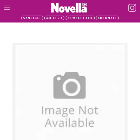
SANREMO
AMICI 24
NEWSLETTER
ABBONATI