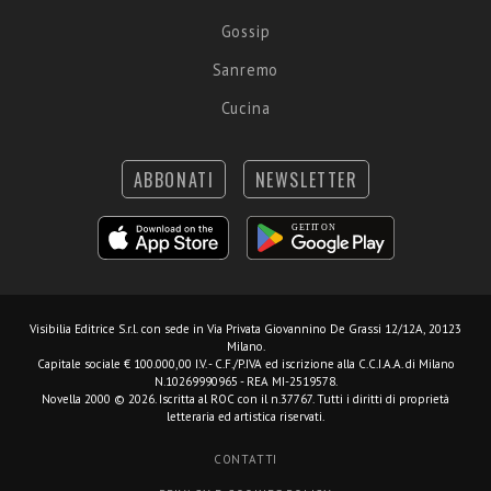
Gossip
Sanremo
Cucina
ABBONATI
NEWSLETTER
Visibilia Editrice S.r.l.
con sede in Via Privata Giovannino De Grassi 12/12A, 20123
Milano.
Capitale sociale € 100.000,00 I.V. - C.F./P.IVA ed iscrizione alla C.C.I.A.A. di Milano
N.10269990965 - REA MI-2519578.
Novella 2000 © 2026. Iscritta al ROC con il n.37767. Tutti i diritti di proprietà
letteraria ed artistica riservati.
CONTATTI