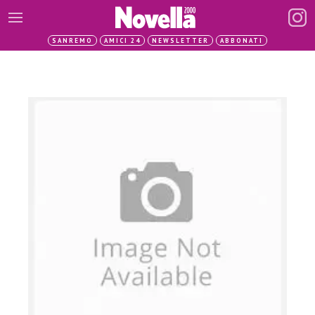
SANREMO
AMICI 24
NEWSLETTER
ABBONATI