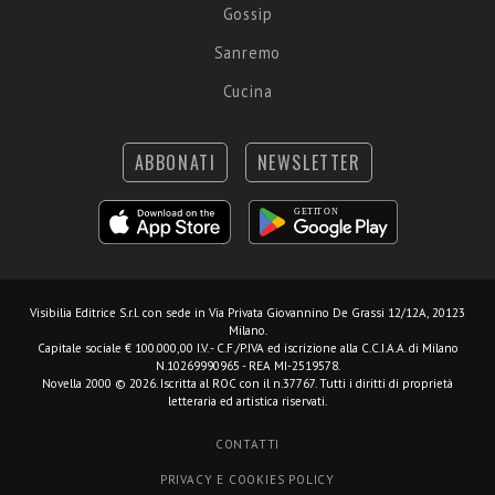
Gossip
Sanremo
Cucina
ABBONATI
NEWSLETTER
Visibilia Editrice S.r.l.
con sede in Via Privata Giovannino De Grassi 12/12A, 20123
Milano.
Capitale sociale € 100.000,00 I.V. - C.F./P.IVA ed iscrizione alla C.C.I.A.A. di Milano
N.10269990965 - REA MI-2519578.
Novella 2000 © 2026. Iscritta al ROC con il n.37767. Tutti i diritti di proprietà
letteraria ed artistica riservati.
CONTATTI
PRIVACY E COOKIES POLICY