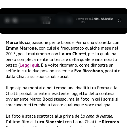
0:27 /
Ad
hub
Media
POWERED
1
/
2
3:35
BY
Marco Bocci
, passione per le bionde. Prima una storiella con
Emma Marrone
, con cui si è frequentato qualche mese nel
2013, poi il matrimonio con
Laura Chiatti
, per la quale ha
perso completamente la testa e della quale è innamorato
pazzo (
Leggi qui
). E a volte ritornano, come dimostra un
selfie in cui le due posano insieme a
Eva Riccobono
, postato
dalla Chiatti sui suoi canali social.
Il gossip ha montato nel tempo una rivalità tra Emma e la
Chiatti probabilmente inesistente, oggetto della contesa
ovviamente Marco Bocci stesso, ma la foto in cui i sorrisi si
sprecano metterebbe a tacere qualunque voce maligna.
La foto è stata scattata alla prima de
La cena di Natale
,
l’ultimo film di
Luca Bianchini
con Laura Chiatti e
Riccardo