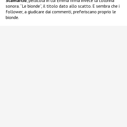
Scamarcio
, pellicola in cui Emma firma invece la colonna
sonora. “Le bionde”, il titolo dato allo scatto. E sembra che i
follower, a giudicare dai commenti, preferiscano proprio le
bionde.