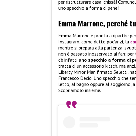
per ristrutturare casa, chissà! Comunq
uno specchio a forma di pene!
Emma Marrone, perché tut
Emma Marrone è pronta a ripartire per il
Instagram, come detto poc’anzi, la
ca
mentre si prepara alla partenza, svuo
non è passato inosservato ai fan: per t
c’è infatti
uno specchio a forma di 
tratta di un accessorio kitsch, ma anz
Liberty Mirror Man firmato Seletti, na
Francesco Decio. Uno specchio che sen
letto, al bagno oppure al soggiorno, 
Scopriamolo insieme.