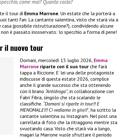
 specchio, come mai? Quanto costa?
te il tour di
Emma Marrone
. Un estate che la porterà a
uoi tanti fan. La cantante salentina, visto che starà via a
 casa (possibile ristrutturazione?), condividendo alcune
, non è passato inosservato: lo specchio a forma di pene!
 il nuovo tour
Domani, mercoledì 15 luglio 2026,
Emma
Marrone
riparte con il suo tour
che farà
tappa a Riccione. E’ lei una delle protagoniste
indiscusse di questa estate 2026, complice
anche il grande successo che sta ottenendo
con il brano
“Antidroga”
, in collaborazione con
Fabri Fibra, singolo che sta scalando le
classifiche.
“Domani si riparte in tour!! E
MENOMALE!!! Ci vediamo in giro!!
“, ha scritto la
cantante salentina su Instagram. Nel post una
carrellata di foto che la ritraggono mentre sta
svuotando casa. Visto che starà via a lungo,
magari la Marrone vuole sfruttare il periodo