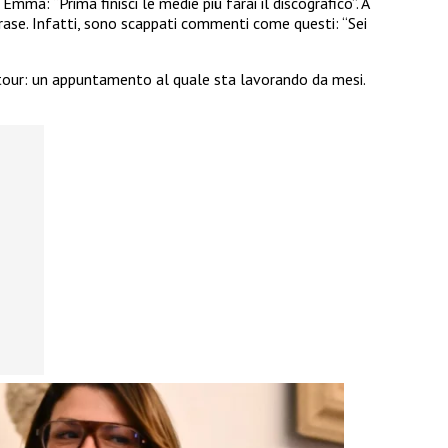
 Emma: “Prima finisci le medie più farai il discografico”. A
frase. Infatti, sono scappati commenti come questi: “Sei
 tour: un appuntamento al quale sta lavorando da mesi.