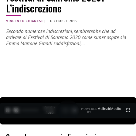
L’indiscrezione
VINCENZO CHIANESE
|
1 DICEMBRE 2019
Secondo numerose indiscrezioni, sembrerebbe che ad
arrivare al Festival di Sanremo 2020 come super ospite sia
Emma Marrone Grandi soddisfazioni,…
0:12 /
Ad
hub
Media
POWERED
1
/
2
1:40
BY