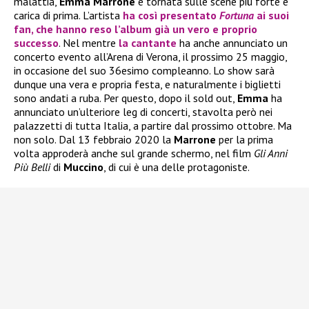
malattia,
Emma Marrone
è tornata sulle scene più forte e
carica di prima. L’artista
ha così presentato
Fortuna
ai suoi
fan, che hanno reso l’album già un vero e proprio
successo
. Nel mentre
la cantante
ha anche annunciato un
concerto evento all’Arena di Verona, il prossimo 25 maggio,
in occasione del suo 36esimo compleanno. Lo show sarà
dunque una vera e propria festa, e naturalmente i biglietti
sono andati a ruba. Per questo, dopo il sold out,
Emma
ha
annunciato un’ulteriore leg di concerti, stavolta però nei
palazzetti di tutta Italia, a partire dal prossimo ottobre. Ma
non solo. Dal 13 febbraio 2020 la
Marrone
per la prima
volta approderà anche sul grande schermo, nel film
Gli Anni
Più Belli
di
Muccino
, di cui è una delle protagoniste.