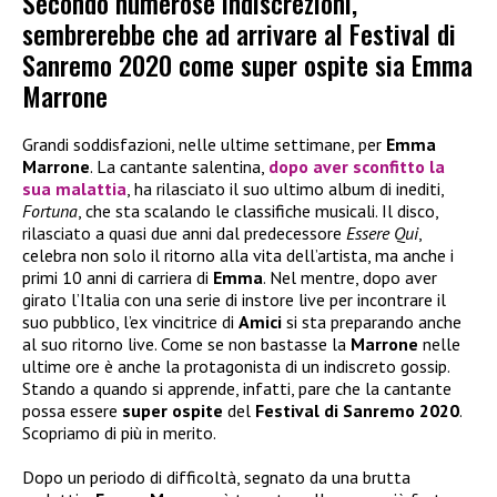
Secondo numerose indiscrezioni,
sembrerebbe che ad arrivare al Festival di
Sanremo 2020 come super ospite sia Emma
Marrone
Grandi soddisfazioni, nelle ultime settimane, per
Emma
Marrone
. La cantante salentina,
dopo aver sconfitto la
sua malattia
, ha rilasciato il suo ultimo album di inediti,
Fortuna
, che sta scalando le classifiche musicali. Il disco,
rilasciato a quasi due anni dal predecessore
Essere Qui
,
celebra non solo il ritorno alla vita dell’artista, ma anche i
primi 10 anni di carriera di
Emma
. Nel mentre, dopo aver
girato l’Italia con una serie di instore live per incontrare il
suo pubblico, l’ex vincitrice di
Amici
si sta preparando anche
al suo ritorno live. Come se non bastasse la
Marrone
nelle
ultime ore è anche la protagonista di un indiscreto gossip.
Stando a quando si apprende, infatti, pare che la cantante
possa essere
super ospite
del
Festival di Sanremo 2020
.
Scopriamo di più in merito.
Dopo un periodo di difficoltà, segnato da una brutta