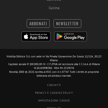
Cucina
ABBONATI
NEWSLETTER
Visibilia Editrice S.r.l.
con sede in Via Privata Giovannino De Grassi 12/12A, 20123
Milano.
Capitale sociale € 100.000,00 I.V. - C.F./P.IVA ed iscrizione alla C.C.I.A.A. di Milano
N.10269990965 - REA MI-2519578.
Novella 2000 © 2026. Iscritta al ROC con il n.37767. Tutti i diritti di proprietà
letteraria ed artistica riservati.
CONTATTI
PRIVACY E COOKIES POLICY
IMPOSTAZIONI COOKIE