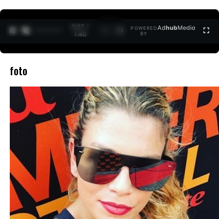
0:27 /
Ad
hub
Media
POWERED
1
/
2
1:40
BY
foto