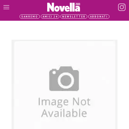
SANREMO
AMICI 24
NEWSLETTER
ABBONATI