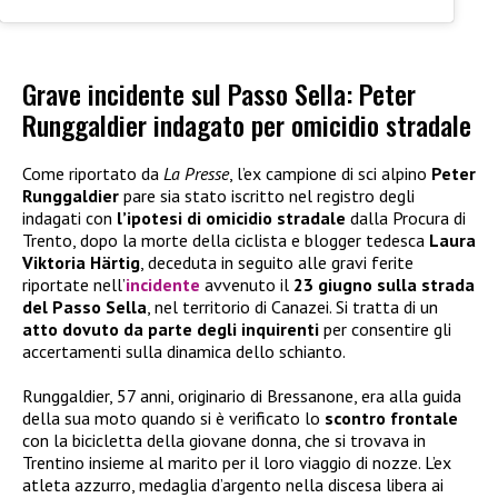
Grave incidente sul Passo Sella: Peter
Runggaldier indagato per omicidio stradale
Come riportato da
La Presse
, l’ex campione di sci alpino
Peter
Runggaldier
pare sia stato iscritto nel registro degli
indagati con
l’ipotesi di omicidio stradale
dalla Procura di
Trento, dopo la morte della ciclista e blogger tedesca
Laura
Viktoria Härtig
, deceduta in seguito alle gravi ferite
riportate nell’
incidente
avvenuto il
23 giugno sulla strada
del Passo Sella
, nel territorio di Canazei. Si tratta di un
atto dovuto da parte degli inquirenti
per consentire gli
accertamenti sulla dinamica dello schianto.
Runggaldier, 57 anni, originario di Bressanone, era alla guida
della sua moto quando si è verificato lo
scontro frontale
con la bicicletta della giovane donna, che si trovava in
Trentino insieme al marito per il loro viaggio di nozze. L’ex
atleta azzurro, medaglia d’argento nella discesa libera ai