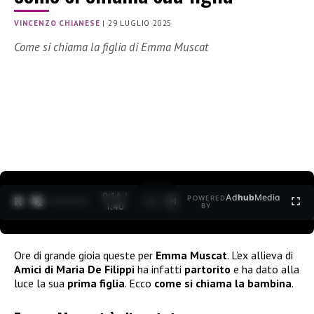
VINCENZO CHIANESE
|
29 LUGLIO 2025
Come si chiama la figlia di Emma Muscat
0:15 /
Ad
hub
Media
POWERED
1
/
2
1:40
BY
Ore di grande gioia queste per
Emma Muscat
. L’ex allieva di
Amici di Maria De Filippi
ha infatti
partorito
e ha dato alla
luce la sua
prima figlia
. Ecco
come si chiama la bambina
.