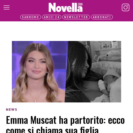
SANREMO
AMICI 24
NEWSLETTER
ABBONATI
NEWS
Emma Muscat ha partorito: ecco
come si chiama sua figlia