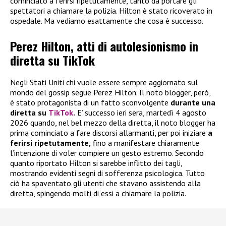
cominciato a ferirsi ripetutamente, tanto da portare gli
spettatori a chiamare la polizia. Hilton è stato ricoverato in
ospedale. Ma vediamo esattamente che cosa è successo.
Perez Hilton, atti di autolesionismo in
diretta su TikTok
Negli Stati Uniti chi vuole essere sempre aggiornato sul
mondo del gossip segue Perez Hilton. Il noto blogger, però,
è stato protagonista di un fatto sconvolgente
durante una
diretta su
TikTok
.
E’ successo ieri sera, martedì 4 agosto
2026 quando, nel bel mezzo della diretta, il noto blogger ha
prima cominciato a fare discorsi allarmanti, per poi iniziare
a
ferirsi ripetutamente,
fino a manifestare chiaramente
l’intenzione di voler compiere un gesto estremo. Secondo
quanto riportato Hilton si sarebbe inflitto dei tagli,
mostrando evidenti segni di sofferenza psicologica. Tutto
ciò ha spaventato gli utenti che stavano assistendo alla
diretta, spingendo molti di essi a chiamare la polizia.