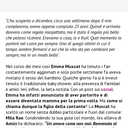
“L’ho scoperto a dicembre, circa una settimana dopo il mio
compleanno, avevo appena compiuto 25 anni. Quindi è arrivato
davvero come regalo inaspettato, ma è stato il regalo più bello
che potessi ricevere. Eravamo a casa, io e Kurt. Quel momento lo
porterò nel cuore per sempre. Uno di quegli attimi in cui il
tempo sembra fermarsi e sai che la vita sta per cambiare per
sempre, ma in un modo bello
“.
Nel corso dei mesi così
Emma Muscat
ha tenuto i fan
costantemente aggiornati e solo poche settimane fa aveva
rivelato il sesso del bambino. Qualche giorno fa si è invece
tenuto il tradizionale baby shower, alla presenza di familiari
e amici. Ieri, infine, la lieta notizia. Con un post sui
social
,
Emma ha infatti annunciato di aver partorito e di
essere diventata mamma per la prima volta
. Ma
come si
chiama dunque la figlia della cantante
? La
Muscat
ha
scelto un nome senza dubbio particolare e fuori dal comune:
Mila Rae
. Condividendo la sua gioia col mondo, l’ex allieva di
Amici
ha dichiarato:
“Un amore come non mai. Benvenuta al