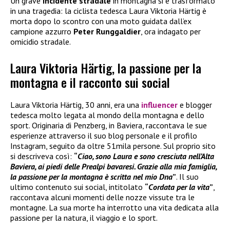
Un grave
incidente stradale
in montagna si è trasformato
in una tragedia: la ciclista tedesca Laura Viktoria Härtig è
morta dopo lo scontro con una moto guidata dall’ex
campione azzurro
Peter Runggaldier
, ora indagato per
omicidio stradale.
Laura Viktoria Härtig, la passione per la
montagna e il racconto sui social
Laura Viktoria Härtig, 30 anni, era una
influencer
e blogger
tedesca molto legata al mondo della montagna e dello
sport. Originaria di Penzberg, in Baviera, raccontava le sue
esperienze attraverso il suo blog personale e il profilo
Instagram, seguito da oltre 51mila persone. Sul proprio sito
si descriveva così:
“
Ciao, sono Laura e sono cresciuta nell’Alta
Baviera, ai piedi delle Prealpi bavaresi. Grazie alla mia famiglia,
la passione per la montagna è scritta nel mio Dna
”
. Il suo
ultimo contenuto sui social, intitolato
“
Cordata per la vita
”
,
raccontava alcuni momenti delle nozze vissute tra le
montagne. La sua morte ha interrotto una vita dedicata alla
passione per la natura, il viaggio e lo sport.