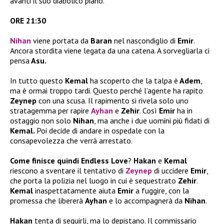
avanti il suo diabolico piano.
ORE 21:30
Nihan
viene portata da
Baran
nel nascondiglio di
Emir
.
Ancora stordita viene legata da una catena. A sorvegliarla ci
pensa
Asu.
In tutto questo
Kemal
ha scoperto che la talpa è
Adem
,
ma è ormai troppo tardi. Questo perché l’agente ha rapito
Zeynep
con una scusa. Il rapimento si rivela solo uno
stratagemma per rapire
Ayhan
e
Zehir
. Così
Emir
ha in
ostaggio non solo
Nihan
, ma anche i due uomini più fidati di
Kemal.
Poi decide di andare in ospedale con la
consapevolezza che verrà arrestato.
Come finisce quindi Endless Love
?
Hakan
e
Kemal
riescono a sventare il tentativo di
Zeynep
di uccidere
Emir
,
che porta la polizia nel luogo in cui è sequestrato
Zehir
.
Kemal
inaspettatamente aiuta
Emir
a fuggire, con la
promessa che libererà
Ayhan
e lo accompagnerà da
Nihan
.
Hakan
tenta di seguirli, ma lo depistano. Il commissario