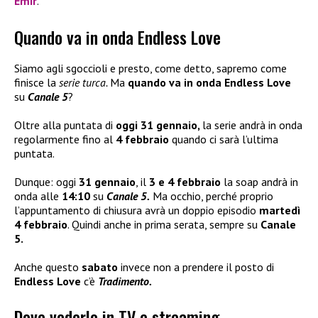
Emir
.
Quando va in onda Endless Love
Siamo agli sgoccioli e presto, come detto, sapremo come
finisce la
serie turca.
Ma
quando va in onda Endless Love
su
Canale 5
?
Oltre alla puntata di
oggi 31 gennaio,
la serie andrà in onda
regolarmente fino al
4 febbraio
quando ci sarà l’ultima
puntata.
Dunque: oggi
31 gennaio
, il
3 e 4 febbraio
la soap andrà in
onda alle
14:10
su
Canale 5.
Ma occhio, perché proprio
l’appuntamento di chiusura avrà un doppio episodio
martedì
4 febbraio
. Quindi anche in prima serata, sempre su
Canale
5.
Anche questo
sabato
invece non a prendere il posto di
Endless Love
c’è
Tradimento.
Dove vederlo in TV e streaming