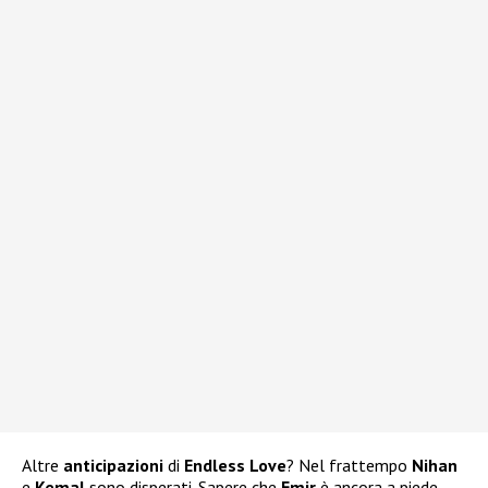
Altre
anticipazioni
di
Endless Love
? Nel frattempo
Nihan
e
Kemal
sono disperati. Sapere che
Emir
è ancora a piede