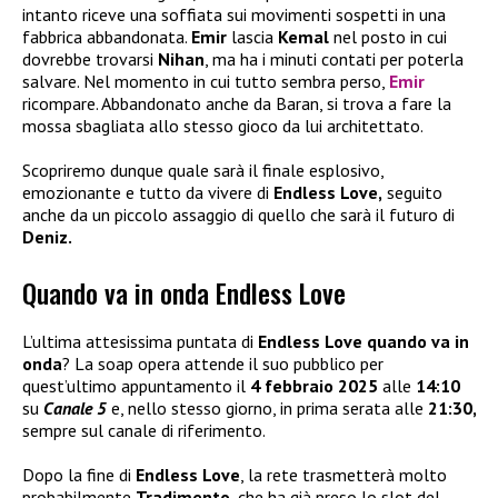
intanto riceve una soffiata sui movimenti sospetti in una
fabbrica abbandonata.
Emir
lascia
Kemal
nel posto in cui
dovrebbe trovarsi
Nihan
, ma ha i minuti contati per poterla
salvare. Nel momento in cui tutto sembra perso,
Emir
ricompare. Abbandonato anche da Baran, si trova a fare la
mossa sbagliata allo stesso gioco da lui architettato.
Scopriremo dunque quale sarà il finale esplosivo,
emozionante e tutto da vivere di
Endless Love,
seguito
anche da un piccolo assaggio di quello che sarà il futuro di
Deniz.
Quando va in onda Endless Love
L’ultima attesissima puntata di
Endless Love quando va in
onda
? La soap opera attende il suo pubblico per
quest’ultimo appuntamento il
4 febbraio 2025
alle
14:10
su
Canale 5
e, nello stesso giorno, in prima serata alle
21:30,
sempre sul canale di riferimento.
Dopo la fine di
Endless Love
, la rete trasmetterà molto
probabilmente
Tradimento
, che ha già preso lo slot del