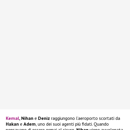
Kemal
, Nihan
e
Deniz
raggiungono l’aeroporto scortati da
Hakan
e
Adem
, uno dei suoi agenti più fidati. Quando
pensavano di essere ormai al sicuro,
Nihan
viene avvelenata