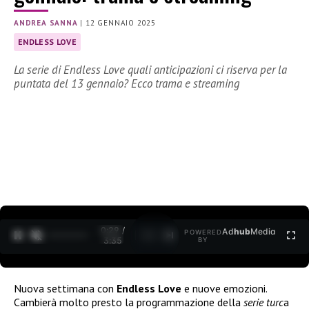
ANDREA SANNA
|
12 GENNAIO 2025
ENDLESS LOVE
La serie di Endless Love quali anticipazioni ci riserva per la
puntata del 13 gennaio? Ecco trama e streaming
0:30 /
Ad
hub
Media
POWERED
1
/
2
3:35
BY
Nuova settimana con
Endless Love
e nuove emozioni.
Cambierà molto presto la programmazione della
serie turc
a