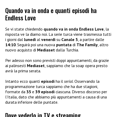
Quando va in onda e quanti episodi ha
Endless Love
Se vi state chiedendo
quando va in onda Endless Love
, la
risposta ve la diamo noi. La serie turca viene trasmessa tutti
i giorni dal
lunedì
al
venerdì
su
Canale 5
, a partire dalle
14:10
. Seguirà poi una nuova
puntata
di
The Family
, altro
nuovo acquisto di
Mediaset
dalla Turchia.
Per adesso non sono previsti doppi appuntamenti, da grazie
ai palinsesti
Mediaset
, sappiamo che la soap opera presto
avrà la prima serata.
Intanto ecco quanti
episodi
ha il
serial
. Osservando la
programmazione turca sappiamo che ha due stagioni,
formate da
35
e
39 episodi
ciascuna. Diverso discorso per
l’Italia, dato che abbiamo più appuntamenti a causa di una
durata inferiore delle puntate.
Dove vederlo in TV e streaming