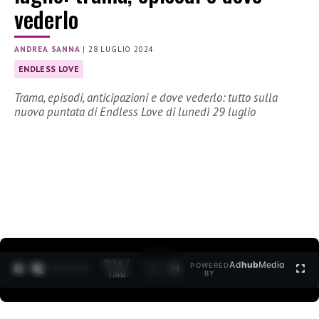
vederlo
ANDREA SANNA
|
28 LUGLIO 2024
ENDLESS LOVE
Trama, episodi, anticipazioni e dove vederlo: tutto sulla
nuova puntata di Endless Love di lunedì 29 luglio
0:15 /
Ad
hub
Media
POWERED
1
/
2
1:40
BY