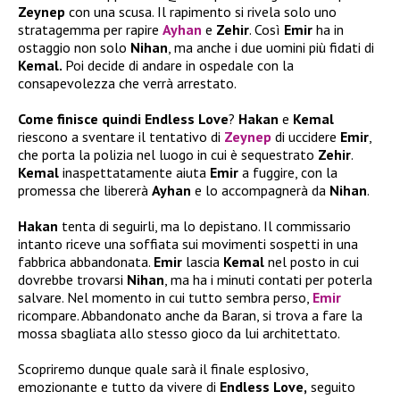
Zeynep
con una scusa. Il rapimento si rivela solo uno
stratagemma per rapire
Ayhan
e
Zehir
. Così
Emir
ha in
ostaggio non solo
Nihan
, ma anche i due uomini più fidati di
Kemal.
Poi decide di andare in ospedale con la
consapevolezza che verrà arrestato.
Come finisce quindi Endless Love
?
Hakan
e
Kemal
riescono a sventare il tentativo di
Zeynep
di uccidere
Emir
,
che porta la polizia nel luogo in cui è sequestrato
Zehir
.
Kemal
inaspettatamente aiuta
Emir
a fuggire, con la
promessa che libererà
Ayhan
e lo accompagnerà da
Nihan
.
Hakan
tenta di seguirli, ma lo depistano. Il commissario
intanto riceve una soffiata sui movimenti sospetti in una
fabbrica abbandonata.
Emir
lascia
Kemal
nel posto in cui
dovrebbe trovarsi
Nihan
, ma ha i minuti contati per poterla
salvare. Nel momento in cui tutto sembra perso,
Emir
ricompare. Abbandonato anche da Baran, si trova a fare la
mossa sbagliata allo stesso gioco da lui architettato.
Scopriremo dunque quale sarà il finale esplosivo,
emozionante e tutto da vivere di
Endless Love,
seguito