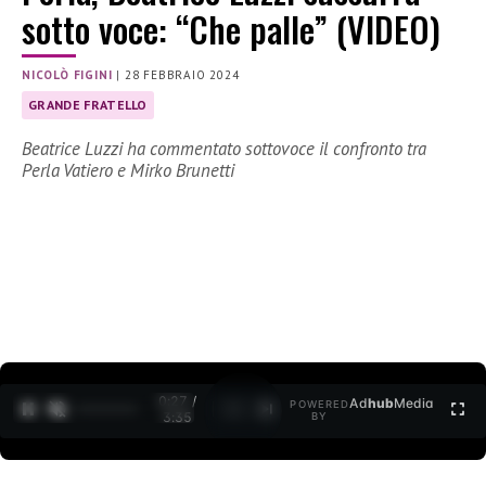
sotto voce: “Che palle” (VIDEO)
NICOLÒ FIGINI
|
28 FEBBRAIO 2024
GRANDE FRATELLO
Beatrice Luzzi ha commentato sottovoce il confronto tra
Perla Vatiero e Mirko Brunetti
0:28 /
Ad
hub
Media
POWERED
1
/
2
3:35
BY