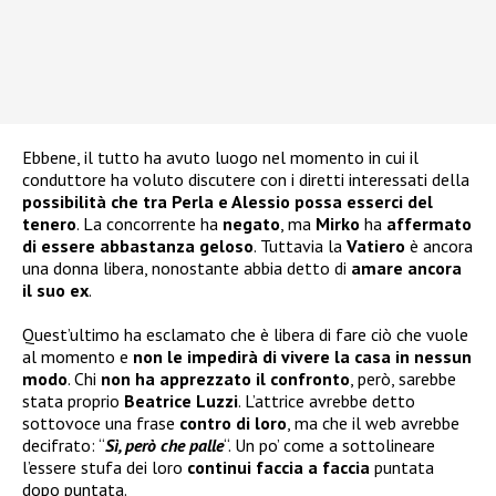
Ebbene, il tutto ha avuto luogo nel momento in cui il
conduttore ha voluto discutere con i diretti interessati della
possibilità che tra Perla e Alessio possa esserci del
tenero
. La concorrente ha
negato
, ma
Mirko
ha
affermato
di essere abbastanza geloso
. Tuttavia la
Vatiero
è ancora
una donna libera, nonostante abbia detto di
amare ancora
il suo ex
.
Quest’ultimo ha esclamato che è libera di fare ciò che vuole
al momento e
non le impedirà di vivere la casa in nessun
modo
. Chi
non ha apprezzato il confronto
, però, sarebbe
stata proprio
Beatrice Luzzi
. L’attrice avrebbe detto
sottovoce una frase
contro di loro
, ma che il web avrebbe
decifrato: “
Sì, però che palle
“. Un po’ come a sottolineare
l’essere stufa dei loro
continui faccia a faccia
puntata
dopo puntata.