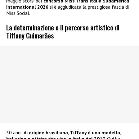
maggio scorsi del
concorso Miss Trans Italia Sudamerica
International 2026
si è aggiudicata la prestigiosa fascia di
Miss Social.
La determinazione e il percorso artistico di
Tiffany Guimarães
30 anni,
di origine brasiliana, Tiffany è una modella,
ballerina e attrice che vive in Italia dal 2017
. Qui ha