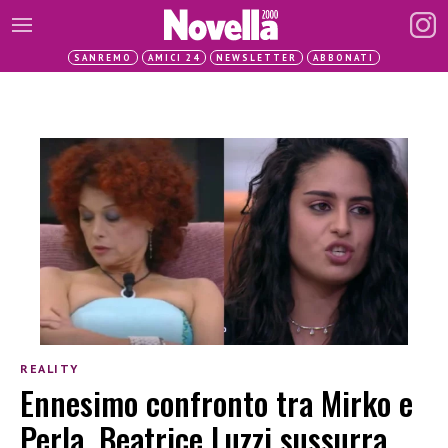
SANREMO
AMICI 24
NEWSLETTER
ABBONATI
REALITY
Ennesimo confronto tra Mirko e
Perla, Beatrice Luzzi sussurra