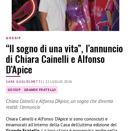
GOSSIP
“Il sogno di una vita”, l’annuncio
di Chiara Cainelli e Alfonso
D’Apice
SARA GUGLIELMETTI
|
22 LUGLIO 2026
GOSSIP
GRANDE FRATELLO
Chiara Cainelli e Alfonso D’Apice, un sogno che diventa
realtà: l’annuncio
Chiara Cainelli e Alfonso D’Apice si sono conosciuti e
innamorati all’interno della Casa dell’ultima edizione del
Grande Fratello
. La loro storia è proseguita anche nella