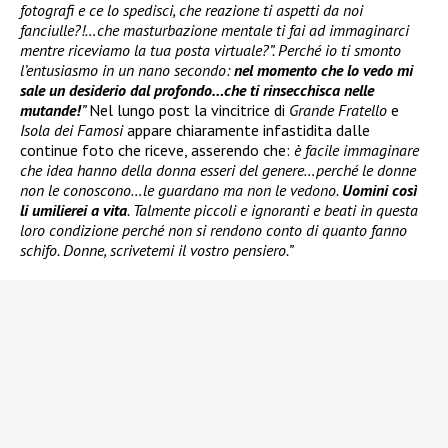
fotografi e ce lo spedisci, che reazione ti aspetti da noi
fanciulle?!…che masturbazione mentale ti fai ad immaginarci
mentre riceviamo la tua posta virtuale?”. Perché io ti smonto
l’entusiasmo in un nano secondo:
nel momento che lo vedo mi
sale un desiderio dal profondo…che ti rinsecchisca nelle
mutande!
”
Nel lungo post la vincitrice di
Grande Fratello
e
Isola dei Famosi
appare chiaramente infastidita dalle
continue foto che riceve, asserendo che:
è facile immaginare
che idea hanno della donna esseri del genere…perché le donne
non le conoscono…le guardano ma non le vedono.
Uomini così
li umilierei a vita
. Talmente piccoli e ignoranti e beati in questa
loro condizione perché non si rendono conto di quanto fanno
schifo. Donne, scrivetemi il vostro pensiero.”