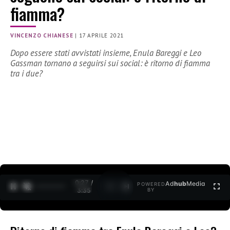
fiamma?
VINCENZO CHIANESE
|
17 APRILE 2021
Dopo essere stati avvistati insieme, Enula Bareggi e Leo
Gassman tornano a seguirsi sui social: è ritorno di fiamma
tra i due?
0:28 /
Ad
hub
Media
POWERED
1
/
2
3:35
BY