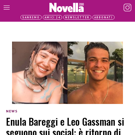
SANREMO
AMICI 24
NEWSLETTER
ABBONATI
NEWS
Enula Bareggi e Leo Gassman si
seguono sui social: è ritorno di