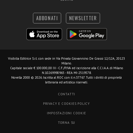
ABBONATI
NEWSLETTER
Visibilia Editrice S.r.l.
con sede in Via Privata Giovannino De Grassi 12/12A, 20123
Milano.
Capitale sociale € 100.000,00 I.V. - C.F./P.IVA ed iscrizione alla C.C.I.A.A. di Milano
N.10269990965 - REA MI-2519578.
Novella 2000 © 2026. Iscritta al ROC con il n.37767. Tutti i diritti di proprietà
letteraria ed artistica riservati.
CONTATTI
PRIVACY E COOKIES POLICY
IMPOSTAZIONI COOKIE
TORNA SU