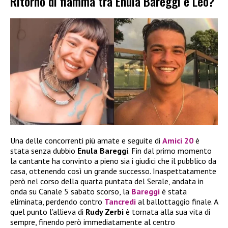
Ritorno di fiamma tra Enula Bareggi e Leo?
Una delle concorrenti più amate e seguite di
Amici 20
è
stata senza dubbio
Enula Bareggi
. Fin dal primo momento
la cantante ha convinto a pieno sia i giudici che il pubblico da
casa, ottenendo così un grande successo. Inaspettatamente
però nel corso della quarta puntata del Serale, andata in
onda su Canale 5 sabato scorso, la
Bareggi
è stata
eliminata, perdendo contro
Tancredi
al ballottaggio finale. A
quel punto l’allieva di
Rudy Zerbi
è tornata alla sua vita di
sempre, finendo però immediatamente al centro