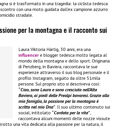
gna si è trasformato in una tragedia: la ciclista tedesca
o scontro con una moto guidata dall’ex campione azzurro
omicidio stradale.
assione per la montagna e il racconto sui
Laura Viktoria Härtig, 30 anni, era una
influencer
e blogger tedesca molto legata al
mondo della montagna e dello sport. Originaria
di Penzberg, in Baviera, raccontava le sue
esperienze attraverso il suo blog personale e il
profilo Instagram, seguito da oltre 51mila
persone. Sul proprio sito si descriveva così:
“
Ciao, sono Laura e sono cresciuta nell’Alta
Baviera, ai piedi delle Prealpi bavaresi. Grazie alla
mia famiglia, la passione per la montagna è
scritta nel mio Dna
”
. Il suo ultimo contenuto sui
social, intitolato
“
Cordata per la vita
”
,
raccontava alcuni momenti delle nozze vissute
rotto una vita dedicata alla passione per la natura, il