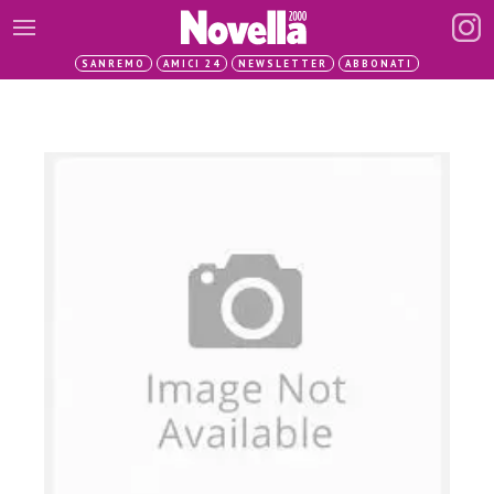
SANREMO
AMICI 24
NEWSLETTER
ABBONATI