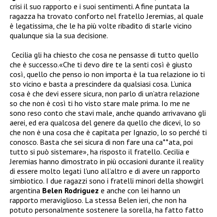
crisi il suo rapporto e i suoi sentimenti. A fine puntata la
ragazza ha trovato conforto nel fratello Jeremias, al quale
è legatissima, che le ha più volte ribadito di starle vicino
qualunque sia la sua decisione.
Cecilia gli ha chiesto che cosa ne pensasse di tutto quello
che è successo.«Che ti devo dire te la senti così è giusto
così, quello che penso io non importa è la tua relazione io ti
sto vicino e basta a prescindere da qualsiasi cosa. L’unica
cosa è che devi essere sicura, non parlo di un’atra relazione
so che non è così ti ho visto stare male prima. Io me ne
sono reso conto che stavi male, anche quando arrivavano gli
aerei, ed era qualcosa del genere da quello che dicevi, lo so
che non è una cosa che è capitata per Ignazio, lo so perché ti
conosco. Basta che sei sicura di non fare una ca**ata, poi
tutto si può sistemare», ha risposto il fratello. Cecilia e
Jeremias hanno dimostrato in più occasioni durante il reality
di essere molto legati l’uno all’altro e di avere un rapporto
simbiotico. I due ragazzi sono i fratelli minori della showgirl
argentina
Belen Rodriguez
e anche con lei hanno un
rapporto meraviglioso. La stessa Belen ieri, che non ha
potuto personalmente sostenere la sorella, ha fatto fatto