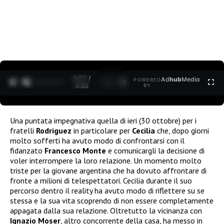
0:27 /
Ad
hub
Media
POWERED
1
/
2
3:35
BY
Una puntata impegnativa quella di ieri (30 ottobre) per i
fratelli
Rodriguez
in particolare per
Cecilia
che, dopo giorni
molto sofferti ha avuto modo di confrontarsi con il
fidanzato
Francesco Monte
e comunicargli la decisione di
voler interrompere la loro relazione. Un momento molto
triste per la giovane argentina che ha dovuto affrontare di
fronte a milioni di telespettatori. Cecilia durante il suo
percorso dentro il reality ha avuto modo di riflettere su se
stessa e la sua vita scoprendo di non essere completamente
appagata dalla sua relazione. Oltretutto la vicinanza con
Ignazio Moser
, altro concorrente della casa, ha messo in