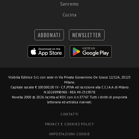
Sanremo
Cucina
ABBONATI
NEWSLETTER
Visibilia Editrice S.r.l.
con sede in Via Privata Giovannino De Grassi 12/12A, 20123
Milano.
Capitale sociale € 100.000,00 I.V. - C.F./P.IVA ed iscrizione alla C.C.I.A.A. di Milano
N.10269990965 - REA MI-2519578.
Novella 2000 © 2026. Iscritta al ROC con il n.37767. Tutti i diritti di proprietà
letteraria ed artistica riservati.
CONTATTI
PRIVACY E COOKIES POLICY
IMPOSTAZIONI COOKIE