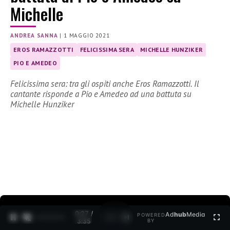
Michelle
ANDREA SANNA
|
1 MAGGIO 2021
EROS RAMAZZOTTI
FELICISSIMA SERA
MICHELLE HUNZIKER
PIO E AMEDEO
Felicissima sera: tra gli ospiti anche Eros Ramazzotti. Il
cantante risponde a Pio e Amedeo ad una battuta su
Michelle Hunziker
0:28 /
Ad
hub
Media
POWERED
1
/
2
3:35
BY