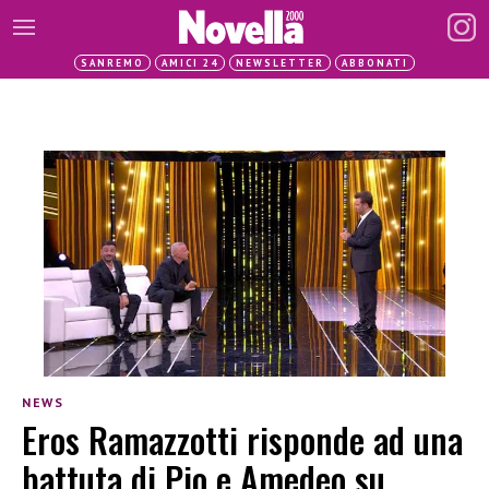
SANREMO
AMICI 24
NEWSLETTER
ABBONATI
NEWS
Eros Ramazzotti risponde ad una
battuta di Pio e Amedeo su