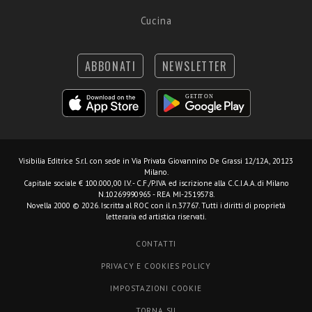
Cucina
ABBONATI
NEWSLETTER
Visibilia Editrice S.r.l.
con sede in Via Privata Giovannino De Grassi 12/12A, 20123
Milano.
Capitale sociale € 100.000,00 I.V. - C.F./P.IVA ed iscrizione alla C.C.I.A.A. di Milano
N.10269990965 - REA MI-2519578.
Novella 2000 © 2026. Iscritta al ROC con il n.37767. Tutti i diritti di proprietà
letteraria ed artistica riservati.
CONTATTI
PRIVACY E COOKIES POLICY
IMPOSTAZIONI COOKIE
TORNA SU