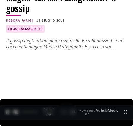
gossip
DEBORA PARIGI
|
28 GIUGNO 2019
EROS RAMAZZOTTI
Il gossip degli ultimi giorni rivela che Eros Ramazzotti è in
crisi con la moglie Marica Pellegrinelli. Ecco cosa sta…
0:11 /
Ad
hub
Media
POWERED
1
/
2
1:40
BY