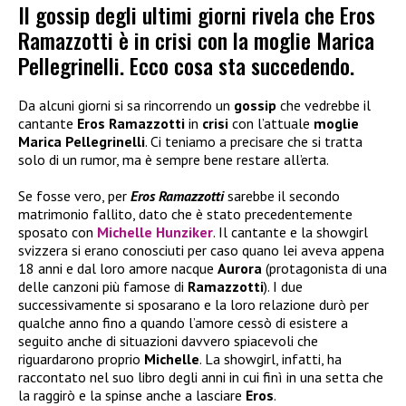
Il gossip degli ultimi giorni rivela che Eros
Ramazzotti è in crisi con la moglie Marica
Pellegrinelli. Ecco cosa sta succedendo.
Da alcuni giorni si sa rincorrendo un
gossip
che vedrebbe il
cantante
Eros Ramazzotti
in
crisi
con l’attuale
moglie
Marica Pellegrinelli
. Ci teniamo a precisare che si tratta
solo di un rumor, ma è sempre bene restare all’erta.
Se fosse vero, per
Eros Ramazzotti
sarebbe il secondo
matrimonio fallito, dato che è stato precedentemente
sposato con
Michelle Hunziker
. Il cantante e la showgirl
svizzera si erano conosciuti per caso quano lei aveva appena
18 anni e dal loro amore nacque
Aurora
(protagonista di una
delle canzoni più famose di
Ramazzotti
). I due
successivamente si sposarano e la loro relazione durò per
qualche anno fino a quando l’amore cessò di esistere a
seguito anche di situazioni davvero spiacevoli che
riguardarono proprio
Michelle
. La showgirl, infatti, ha
raccontato nel suo libro degli anni in cui finì in una setta che
la raggirò e la spinse anche a lasciare
Eros
.