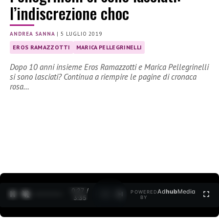
l’indiscrezione choc
ANDREA SANNA
|
5 LUGLIO 2019
EROS RAMAZZOTTI
MARICA PELLEGRINELLI
Dopo 10 anni insieme Eros Ramazzotti e Marica Pellegrinelli
si sono lasciati? Continua a riempire le pagine di cronaca
rosa…
0:28 /
Ad
hub
Media
POWERED
1
/
2
3:35
BY