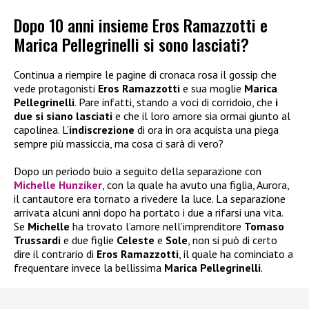
Dopo 10 anni insieme Eros Ramazzotti e
Marica Pellegrinelli si sono lasciati?
Continua a riempire le pagine di cronaca rosa il gossip che
vede protagonisti
Eros Ramazzotti
e sua moglie
Marica
Pellegrinelli
. Pare infatti, stando a voci di corridoio, che
i
due si siano lasciati
e che il loro amore sia ormai giunto al
capolinea. L’
indiscrezione
di ora in ora acquista una piega
sempre più massiccia, ma cosa ci sarà di vero?
Dopo un periodo buio a seguito della separazione con
Michelle Hunziker
, con la quale ha avuto una figlia, Aurora,
il cantautore era tornato a rivedere la luce. La separazione
arrivata alcuni anni dopo ha portato i due a rifarsi una vita.
Se
Michelle
ha trovato l’amore nell’imprenditore
Tomaso
Trussardi
e due figlie
Celeste
e
Sole
, non si può di certo
dire il contrario di
Eros Ramazzotti
, il quale ha cominciato a
frequentare invece la bellissima
Marica Pellegrinelli
.