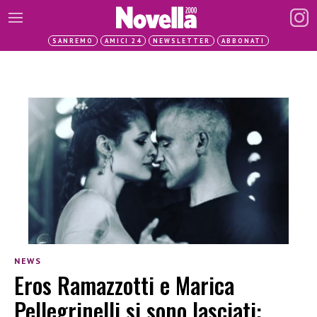
SANREMO
AMICI 24
NEWSLETTER
ABBONATI
NEWS
Eros Ramazzotti e Marica
Pellegrinelli si sono lasciati: