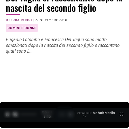
nascita del secondo figlio
DEBORA PARIGI
|
27 NOVEMBRE 2018
UOMINI E DONNE
Eugenio Colombo e Francesca Del Taglia sono molto
emozionati dopo la nascita del secondo figlio e raccontano
quali sono i…
0:27 /
Ad
hub
Media
POWERED
1
/
2
1:40
BY