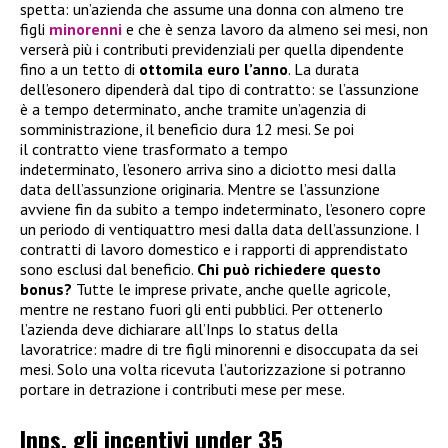
spetta: un’azienda che assume una donna con almeno tre
figli
minorenni
e che è senza lavoro da almeno sei mesi, non
verserà più i contributi previdenziali per quella dipendente
fino a un tetto di
ottomila euro l’anno
. La durata
dell’esonero dipenderà dal tipo di contratto: se l’assunzione
è a tempo determinato, anche tramite un’agenzia di
somministrazione, il beneficio dura 12 mesi. Se poi
il contratto viene trasformato a tempo
indeterminato, l’esonero arriva sino a diciotto mesi dalla
data dell’assunzione originaria. Mentre se l’assunzione
avviene fin da subito a tempo indeterminato, l’esonero copre
un periodo di ventiquattro mesi dalla data dell’assunzione. I
contratti di lavoro domestico e i rapporti di apprendistato
sono esclusi dal beneficio.
Chi può richiedere questo
bonus?
Tutte le imprese private, anche quelle agricole,
mentre ne restano fuori gli enti pubblici. Per ottenerlo
l’azienda deve dichiarare all’Inps lo status della
lavoratrice: madre di tre figli minorenni e disoccupata da sei
mesi. Solo una volta ricevuta l’autorizzazione si potranno
portare in detrazione i contributi mese per mese.
Inps, gli incentivi under 35