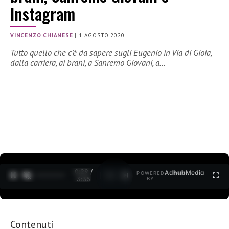
Instagram
VINCENZO CHIANESE
|
1 AGOSTO 2020
Tutto quello che c’è da sapere sugli Eugenio in Via di Gioia,
dalla carriera, ai brani, a Sanremo Giovani, a…
0:30 /
Ad
hub
Media
POWERED
1
/
2
3:35
BY
Contenuti