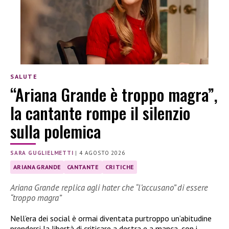
SALUTE
“Ariana Grande è troppo magra”,
la cantante rompe il silenzio
sulla polemica
SARA GUGLIELMETTI
|
4 AGOSTO 2026
ARIANA GRANDE
CANTANTE
CRITICHE
Ariana Grande replica agli hater che “l’accusano” di essere
“troppo magra”
Nell’era dei social è ormai diventata purtroppo un’abitudine
prendersi la libertà di criticare a destra e a manca, con i