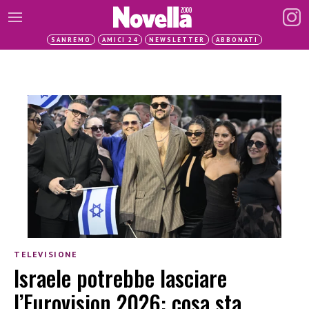
SANREMO
AMICI 24
NEWSLETTER
ABBONATI
TELEVISIONE
Israele potrebbe lasciare
l’Eurovision 2026: cosa sta