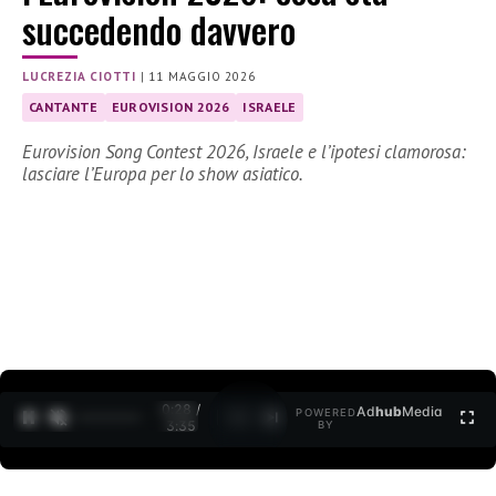
succedendo davvero
LUCREZIA CIOTTI
|
11 MAGGIO 2026
CANTANTE
EUROVISION 2026
ISRAELE
Eurovision Song Contest 2026, Israele e l’ipotesi clamorosa:
lasciare l’Europa per lo show asiatico.
0:30 /
Ad
hub
Media
POWERED
1
/
2
3:35
BY