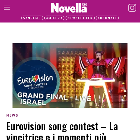
SANREMO
AMICI 24
NEWSLETTER
ABBONATI
NEWS
Eurovision song contest – La
vincitrice e i momenti più