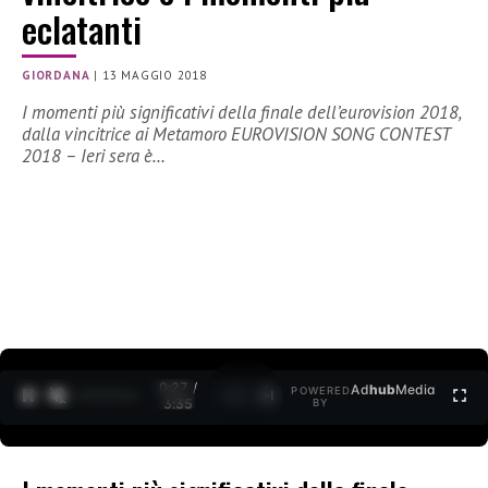
eclatanti
GIORDANA
|
13 MAGGIO 2018
I momenti più significativi della finale dell’eurovision 2018,
dalla vincitrice ai Metamoro EUROVISION SONG CONTEST
2018 – Ieri sera è…
0:27 /
Ad
hub
Media
POWERED
1
/
2
3:35
BY