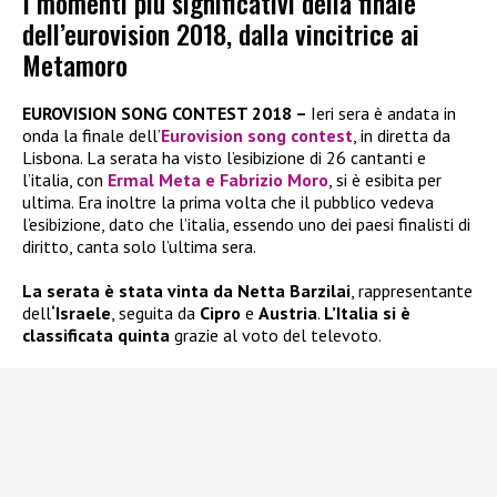
I momenti più significativi della finale
dell’eurovision 2018, dalla vincitrice ai
Metamoro
EUROVISION SONG CONTEST 2018 –
Ieri sera è andata in
onda la finale dell’
Eurovision song contest
, in diretta da
Lisbona. La serata ha visto l’esibizione di 26 cantanti e
l’italia, con
Ermal Meta e Fabrizio Moro
, si è esibita per
ultima. Era inoltre la prima volta che il pubblico vedeva
l’esibizione, dato che l’italia, essendo uno dei paesi finalisti di
diritto, canta solo l’ultima sera.
La serata è stata vinta da Netta Barzilai
, rappresentante
dell
‘Israele
, seguita da
Cipro
e
Austria
.
L’Italia si è
classificata quinta
grazie al voto del televoto.