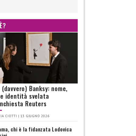
 È?
è (davvero) Banksy: nome,
 e identità svelata
’inchiesta Reuters
IA CIOTTI | 13 GIUGNO 2026
ma, chi è la fidanzata Lodovica
rini