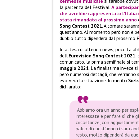
kermesse musicale
si sarebbe dovut
la partenza del Festival.
A partecipar
che avrebbe rappresentato l’Italia
stata rimandata al prossimo anno
e
Song Contest 2021
. A tornare sarann
quest’anno. Al momento però non è ben
dubbio tutto dipenderà dal prossimo
F
In attesa di ulteriori news, poco fa 
dell’
Eurovision Song Contest
2021
,
comunicato, la prima semifinale si ter
maggio 2021
. La finalissima invece si
però numerosi dettagli, che verranno s
evolverà la situazione. In merito
Siet
dichiarato:
“Abbiamo ora un anno per esplor
interessate e per fare sì che g
circostanze, con aggiustamenti 
palco di quest’anno ci sarà anc
resto, molto dipenderà da quel