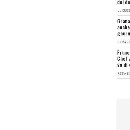
del d
LUCREZ
Grana
anche
gour
REDAZI
Franc
Chef 
sa di
REDAZI