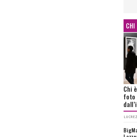
CHI
Chi 
foto
dall
LUCREZ
BigMa
Lazze