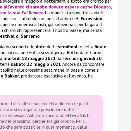
a svolgere a maggio a Rotterdam, e tutto era pronto per
e all’evento ci sarebbe dovuto essere anche
Diodato
,
 con la sua
Fai Rumore
. La manifestazione tuttavia
è
 adesso si attende con ansia l’arrivo dell’
Eurovision
o anche numerosi artisti, già selezionati per la gara di
 chiaro chi rappresenterà il nostro paese, ma senza
estival di Sanremo
.
abbiamo scoperto le
date
delle
semifinali
e della
finale
 che ancora una volta si svolgerà a Rotterdam. Come
rà
martedì 18 maggio 2021
, la seconda
giovedì 20
 terrà
sabato 22 maggio 2021
. Ancora da concordare
tabiliti nelle prossime settimane, in base a come si
se Bakker
, produttore esecutivo dell’evento, ha
are tutti gli scenari in dettaglio con le parti
li show si svolgano a prescindere dalle
se necessari. Abbiamo ancora obiettivi alti!. Il
he nel prossimo, perché era già pronto. Per il
lo che sarà possibile in quel momento, dalla