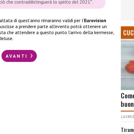
 ciò che contraddistinguerà lo spirito del 2021″.
 saltata di quest’anno rimaranno validi per l’
Eurovision
iuscisse a prendere parte all’evento potrà ottenere un
CUC
esta che attendere a questo punto l’arrivo della kermesse,
deluse.
AVANTI
Come
buon
LUCREZ
Tiram