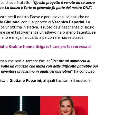
to di suo fratello:
“Questo progetto è venuto da sé senza
e. La danza e l’arte in generale fa parte del nostro DNA”.
e per il nostro Paese e per i giovani talenti che ne
 da
Giuliano
, con il supporto di
Veronica Peparini
. La
 un’ottima iniziativa. Il ruolo dell’insegnante di sicuro
ire se effettivamente un allievo ha o meno talento, se
meno e magari aiutarlo a percorrere nuove strade.
iulia Stabile hanno litigato? L’ex professoressa di
so che non è sempre facile:
“Per me mi approccio ai
 volte un ragazzo che inizia con delle difficoltà potrebbe poi
diventare bravissimo in qualsiasi disciplina”
, ha concluso.
ica
e
Giuliano Peparini,
ai quali facciamo il nostro in