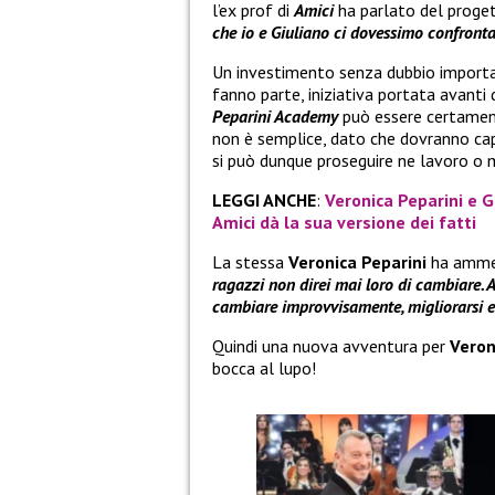
l’ex prof di
Amici
ha parlato del proget
che io e Giuliano ci dovessimo confrontar
Un investimento senza dubbio important
fanno parte, iniziativa portata avanti
Peparini Academy
può essere certamente
non è semplice, dato che dovranno cap
si può dunque proseguire ne lavoro o 
LEGGI ANCHE
:
Veronica Peparini e G
Amici dà la sua versione dei fatti
La stessa
Veronica Peparini
ha ammes
ragazzi non direi mai loro di cambiare. A
cambiare improvvisamente, migliorarsi e 
Quindi una nuova avventura per
Veron
bocca al lupo!