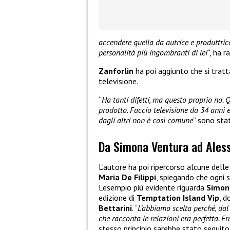
accendere quella da autrice e produttri
personalità più ingombranti di lei
“, ha 
Zanforlin
ha poi aggiunto che si tratt
televisione.
“
Ha tanti difetti, ma questo proprio no. 
prodotto. Faccio televisione da 34 anni 
dagli altri non è così comune
” sono stat
Da Simona Ventura ad Aless
L’autore ha poi ripercorso alcune delle
Maria De Filippi
, spiegando che ogni 
L’esempio più evidente riguarda
Simon
edizione di
Temptation Island Vip
, d
Bettarini
. “
L’abbiamo scelta perché, dal
che racconta le relazioni era perfetta. E
stesso principio sarebbe stato seguit