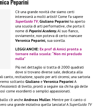
onica Peparini
C’è una grande novità che siamo certi
interesserà a molti artisti! Come fa sapere
SuperGuida TV
,
Giuliano Peparini
ha aperto
una scuola di arti performative, che porta il
nome di
Peparini Academy.
Al suo fianco,
ovviamente, non poteva di certo mancare
Veronica Peparini,
sua sorella.
LEGGI ANCHE:
Ex prof di Amici pronta a
tornare nella scuola: “Non mi precludo
nulla”
Più nel dettaglio si tratta di 2000 quadrati
dove si trovano diverse sale, dedicata alla
i canto, recitazione, spazio per arti circensi, una sartoria
overemo soltanto
Giuliano
e
Veronica Peparini
A
ssionisti di livello, pronti a seguire sia chi ha già delle
così come esordienti o semplici appassionati.
 ballo c’è anche
Andreas Muller.
Mentre per il canto ci
ero una grande iniziativa quella lanciata! A
SuperGuida TV