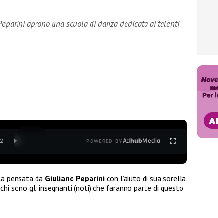
 Peparini aprono una scuola di danza dedicata ai talenti
Ad
hub
Media
/
2
POWERED BY
ola pensata da
Giuliano Peparini
con l’aiuto di sua sorella
chi sono gli insegnanti (noti) che faranno parte di questo