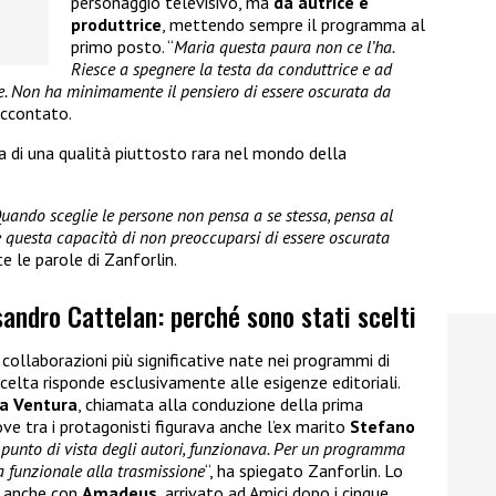
personaggio televisivo, ma
da autrice e
produttrice
, mettendo sempre il programma al
primo posto. “
Maria questa paura non ce l’ha.
Riesce a spegnere la testa da conduttrice e ad
ce. Non ha minimamente il pensiero di essere oscurata da
raccontato.
a di una qualità piuttosto rara nel mondo della
Quando sceglie le persone non pensa a se stessa, pensa al
e questa capacità di non preoccuparsi di essere oscurata
e le parole di Zanforlin.
andro Cattelan: perché sono stati scelti
 collaborazioni più significative nate nei programmi di
scelta risponde esclusivamente alle esigenze editoriali.
a Ventura
, chiamata alla conduzione della prima
ove tra i protagonisti figurava anche l’ex marito
Stefano
 punto di vista degli autori, funzionava. Per un programma
ra funzionale alla trasmissione
“, ha spiegato Zanforlin. Lo
o anche con
Amadeus
, arrivato ad Amici dopo i cinque