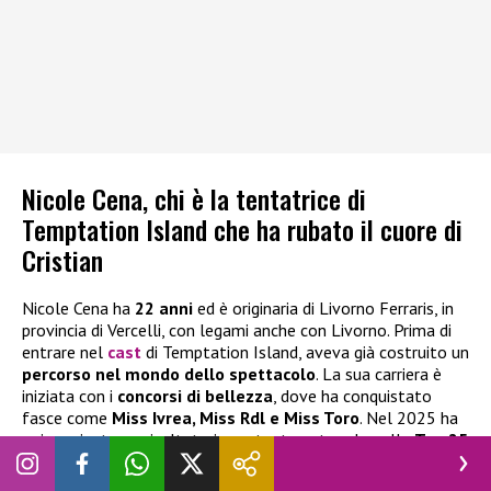
Nicole Cena, chi è la tentatrice di
Temptation Island che ha rubato il cuore di
Cristian
Nicole Cena ha
22 anni
ed è originaria di Livorno Ferraris, in
provincia di Vercelli, con legami anche con Livorno. Prima di
entrare nel
cast
di Temptation Island, aveva già costruito un
percorso nel mondo dello spettacolo
. La sua carriera è
iniziata con i
concorsi di bellezza
, dove ha conquistato
fasce come
Miss Ivrea, Miss Rdl e Miss Toro
. Nel 2025 ha
poi raggiunto un risultato importante entrando nella
Top 25
di Miss Mondo Italia
.