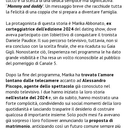
tutto è la scelta di una dedica semplice ma significativa:
“
Mommy and daddy
”. Un messaggio breve che racchiude tutta
la felicità di una coppia che si prepara a diventare famiglia.
La protagonista di questa storia è Marika Abbonato,
ex
corteggiatrice dell’edizione 2024
del dating show, dove
aveva partecipato con l’obiettivo di conquistare il tronista
Daniele Paudice. Il suo percorso televisivo, tuttavia, non si
era concluso con la scelta finale, che era ricaduta su Gaia
Gigli. Nonostante ciò, l’esperienza nel programma le ha dato
grande visibilità e l’ha resa un volto riconoscibile al pubblico
del pomeriggio di Canale 5.
Dopo la fine del programma, Marika ha
trovato l’amore
lontano dalle telecamere
accanto ad
Alessandro
Piscopo, agente dello spettacolo
già conosciuto nel
mondo televisivo. I due hanno iniziato la loro storia
nell’estate del 2024
e, sin da subito, hanno mostrato una
forte complicità, condividendo sui social momenti della loro
quotidianità e lasciando trasparire il desiderio di costruire
qualcosa di importante insieme. Solo pochi mesi fa avevano
già sorpreso i loro follower annunciando la
proposta di
matrimonio
, anticipando così un futuro comune sempre più