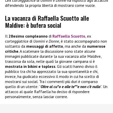
L’ex corteggiatrice di
Uomini e Donne
ha risposto agli attacchi
difendendo la propria libertà di mostrarsi come vuole.
La vacanza di Raffaella Scuotto alle
Maldive: è bufera social
Il
28esimo compleanno
di
Raffaella Scuotto
, ex
corteggiatrice di
Uomini e Donne
, è stato accompagnato non
soltanto da
messaggi di affetto
, ma anche da
numerose
critiche
. A scatenare la discussione sono state alcune
immagini pubblicate durante la sua vacanza alle Maldive,
trascorsa da sola, nelle quali la giovane campana si è
mostrata in bikini e topless
. Gli scatti hanno diviso il
pubblico tra chi ha apprezzato la sua spontaneità e chi,
invece, ha giudicato eccessivo il modo in cui ha scelto di
mostrarsi sui social. Tra i commenti più duri è comparso
quello di un utente: “
Oltre al cu*o e alle te**e non c’è nulla
”. Un
attacco al quale Raffaella ha deciso di rispondere
personalmente, senza lasciar correre.