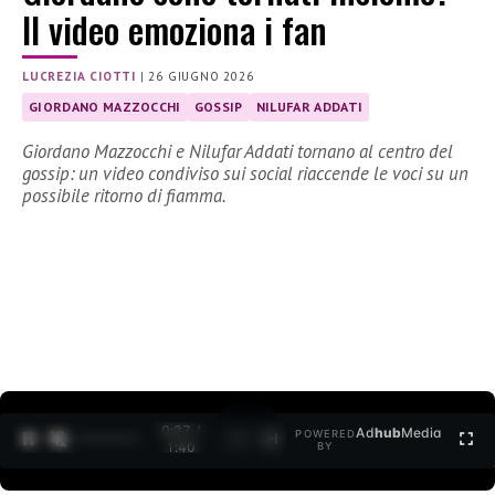
Il video emoziona i fan
LUCREZIA CIOTTI
|
26 GIUGNO 2026
GIORDANO MAZZOCCHI
GOSSIP
NILUFAR ADDATI
Giordano Mazzocchi e Nilufar Addati tornano al centro del
gossip: un video condiviso sui social riaccende le voci su un
possibile ritorno di fiamma.
0:28 /
Ad
hub
Media
POWERED
1
/
2
1:40
BY