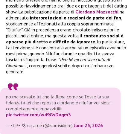
possibile riavvicinamento tra i due ex protagonisti del dating
show. La pubblicazione da parte di
Giordano Mazzocchi
ha
alimentato
interpretazioni e reazioni da parte dei fan
,
storicamente affezionati alla coppia soprannominata
“Gilufar”. Già in precedenza erano circolate indiscrezioni e
piccoli indizi online, ma questa volta il
contenuto social è
apparso più diretto e difficile da ignorare
. In particolare,
l’attenzione si è concentrata anche su un episodio avvenuto
mesi prima, quando Nilufar, durante una diretta, aveva
lasciato sfuggire la frase: “
Perché mi ero scocciata di
Giordano..
.”, correggendosi subito dopo tra l’imbarazzo
generale.
no ma scusate lui che la flexa come se fosse la sua
fidanzata lei che reposta giordano e nilufar voi siete
completamente impazzitiiiii
pic.twitter.com/w49GsDagm3
— •LP• 🫧 caramé (@isorrisidiem)
June 25, 2026