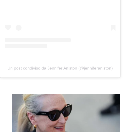
Un post condiviso da Jennifer Aniston (@jenniferaniston)