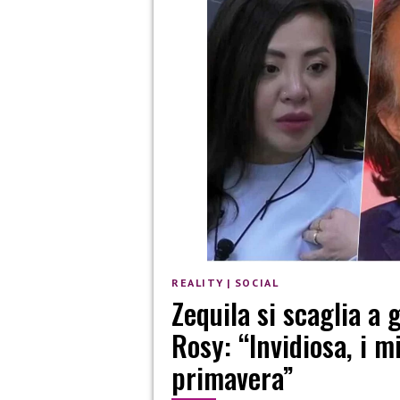
REALITY
|
SOCIAL
Zequila si scaglia a
Rosy: “Invidiosa, i m
primavera”