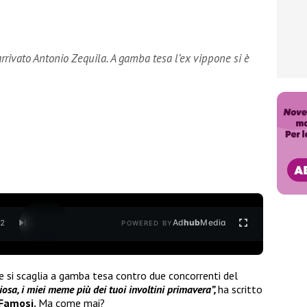
arrivato Antonio Zequila. A gamba tesa l’ex vippone si è
Ad
hub
Media
/
2
POWERED BY
 e si scaglia a gamba tesa contro due concorrenti del
iosa, i miei meme più dei tuoi involtini primavera”,
ha scritto
 Famosi.
Ma come mai?