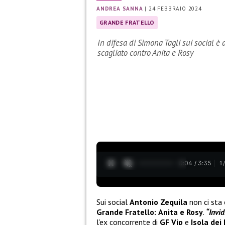
ANDREA SANNA
|
24 FEBBRAIO 2024
GRANDE FRATELLO
In difesa di Simona Tagli sui social è 
scagliato contro Anita e Rosy
0:05 / 3:35
1
Sui social
Antonio Zequila
non ci sta
Grande Fratello:
Anita e Rosy
.
“Invid
l’ex concorrente di
GF Vip
e
Isola dei