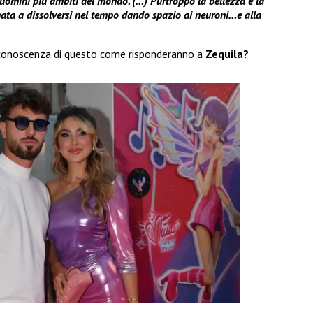
i uomini più ambiti del mondo. (…) Purtroppo la bellezza e la
nata a dissolversi nel tempo dando spazio ai neuroni…e alla
conoscenza di questo come risponderanno a
Zequila?