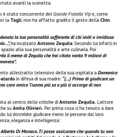
rtato avanti la scenetta.
to è stato concorrente del
Grande Fratello Vip
e, come
on la
Tagli
, non ha affatto gradito il gesto della
Chin
.
denota la tua personalità sofferente di chi imiti o invidiosa
olo…”,
ha incalzato
Antonio Zequila
. Secondo lui infatti in
pazio alla sua personalità e arte culinaria. Poi
da il meme di Zequila che hai citato vanta 9 milioni di
imavera”.
nto all’estratto televisivo della sua ospitata a
Domenica
palardo
in difesa di sua madre:
“(…) Prima di giudicare un
io caro amico ‘l’uomo più sa e più si accorge di non
nita al centro delle critiche di
Antonio Zequila.
L’attore
nche su
Anita Olivieri.
Per prima cosa ci ha tenuto a dare
ondo lui dovrebbe giudicare meno le persone dal loro
enza, eleganza e intelligenza:
e Alberto Di Monaco. Ti posso assicurare che quando tu non