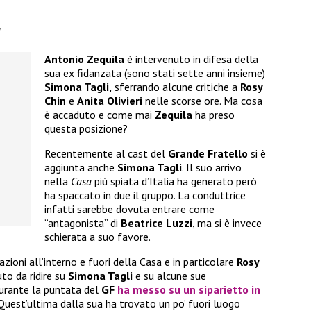
y
Antonio Zequila
è intervenuto in difesa della
sua ex fidanzata (sono stati sette anni insieme)
Simona Tagli,
sferrando alcune critiche a
Rosy
Chin
e
Anita Olivieri
nelle scorse ore. Ma cosa
è accaduto e come mai
Zequila
ha preso
questa posizione?
Recentemente al cast del
Grande Fratello
si è
aggiunta anche
Simona Tagli
. Il suo arrivo
nella
Casa
più spiata d’Italia ha generato però
ha spaccato in due il gruppo. La conduttrice
infatti sarebbe dovuta entrare come
“antagonista” di
Beatrice Luzzi
, ma si è invece
schierata a suo favore.
ioni all’interno e fuori della Casa e in particolare
Rosy
o da ridire su
Simona Tagli
e su alcune sue
durante la puntata del
GF
ha messo su un siparietto in
uest’ultima dalla sua ha trovato un po’ fuori luogo