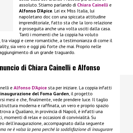
assoluto. Stiamo parlando di
Chiara Cainelli
e
Alfonso D’Apice
. Lei ex Miss Italia, lui
napoletano doc con una spiccata attitudine
imprenditoriale, fatto sta che la loro relazione
è proseguita anche una volta usciti dalla casa.
Tanti i momenti che la coppia ha voluto
i, tra viaggi e cene romantiche, a testimonianza di come il
ality, sia vero e oggi più forte che mai. Proprio nelle
raggiungimento di un grande traguardo.
nnuncio di Chiara Cainelli e Alfonso
inelli e
Alfonso D’Apice
sta per iniziare. La coppia infatti
’inaugurazione del Foma Garden
, il progetto
rsi mesi e che, finalmente, vede prendere luce. Il taglio
 struttura moderna e raffinata, un vero e proprio spazio
trova a Qualiano, in provincia di Napoli, è infatti una
, momenti di relax e occasioni di convivialità. Su
ideo dell’inaugurazione, accompagnato dalla seguente
i ma ne è valsa la pena perché la soddisfazione di inaugurare