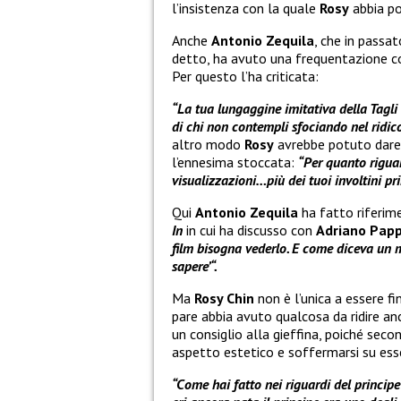
l’insistenza con la quale
Rosy
abbia po
Anche
Antonio Zequila
, che in passa
detto, ha avuto una frequentazione c
Per questo l’ha criticata:
“La tua lungaggine imitativa della Tagli 
di chi non contempli sfociando nel ridic
altro modo
Rosy
avrebbe potuto dare s
l’ennesima stoccata:
“Per quanto riguar
visualizzazioni…più dei tuoi involtini pr
Qui
Antonio Zequila
ha fatto riferime
In
in cui ha discusso con
Adriano Pap
film bisogna vederlo. E come diceva un m
sapere’“.
Ma
Rosy Chin
non è l’unica a essere fi
pare abbia avuto qualcosa da ridire a
un consiglio alla gieffina, poiché sec
aspetto estetico e soffermarsi su ess
“Come hai fatto nei riguardi del princip