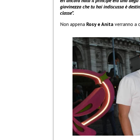
eri ancora nata il principe era uno degl
giovinezza che tu hai indiscussa è desti
classe”.
Non appena
Rosy e Anita
verranno a 