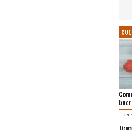
CUC
Come
buon
LUCREZ
Tiram