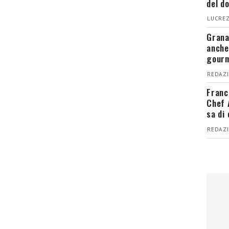
del d
LUCREZ
Grana
anche
gour
REDAZI
Franc
Chef 
sa di
REDAZI