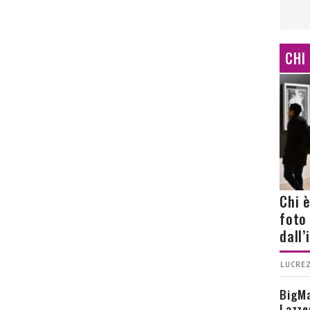
CHI
Chi 
foto
dall
LUCREZ
BigMa
Lazze