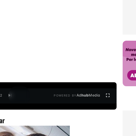
Ad
hub
Media
/
2
POWERED BY
ar