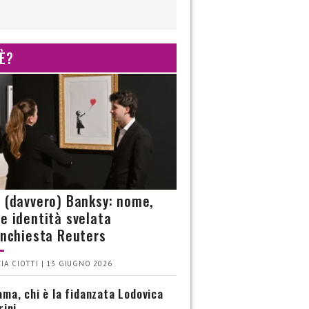
 È?
è (davvero) Banksy: nome,
 e identità svelata
’inchiesta Reuters
IA CIOTTI | 13 GIUGNO 2026
ma, chi è la fidanzata Lodovica
rini