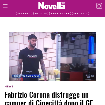
SANREMO
AMICI 24
NEWSLETTER
ABBONATI
NEWS
Fabrizio Corona distrugge un
camper di Cinecittà dopo il GF