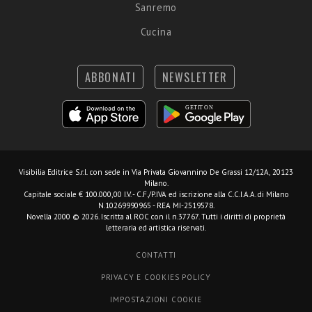
Sanremo
Cucina
ABBONATI
NEWSLETTER
Visibilia Editrice S.r.l.
con sede in Via Privata Giovannino De Grassi 12/12A, 20123
Milano.
Capitale sociale € 100.000,00 I.V. - C.F./P.IVA ed iscrizione alla C.C.I.A.A. di Milano
N.10269990965 - REA MI-2519578.
Novella 2000 © 2026. Iscritta al ROC con il n.37767. Tutti i diritti di proprietà
letteraria ed artistica riservati.
CONTATTI
PRIVACY E COOKIES POLICY
IMPOSTAZIONI COOKIE