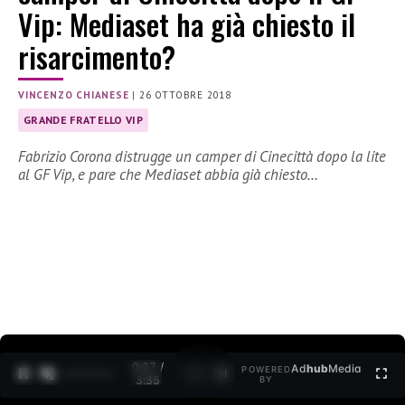
Vip: Mediaset ha già chiesto il
risarcimento?
VINCENZO CHIANESE
|
26 OTTOBRE 2018
GRANDE FRATELLO VIP
Fabrizio Corona distrugge un camper di Cinecittà dopo la lite
al GF Vip, e pare che Mediaset abbia già chiesto…
0:27 /
Ad
hub
Media
POWERED
1
/
2
3:35
BY