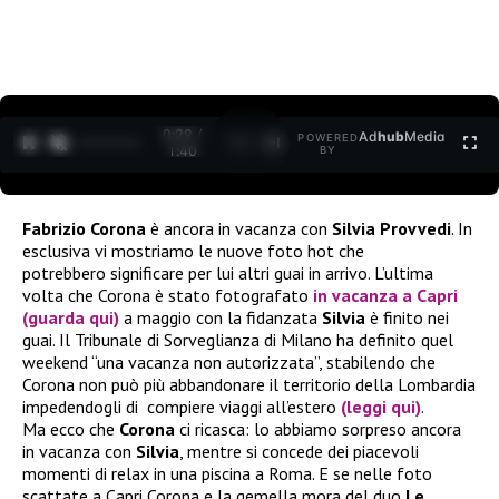
0:30 /
Ad
hub
Media
POWERED
1
/
2
1:40
BY
Fabrizio Corona
è ancora in vacanza con
Silvia Provvedi
. In
esclusiva vi mostriamo le nuove foto hot che
potrebbero significare per lui altri guai in arrivo. L’ultima
volta che Corona è stato fotografato
in vacanza a Capri
(guarda qui)
a maggio con la fidanzata
Silvia
è finito nei
guai. Il Tribunale di Sorveglianza di Milano ha definito quel
weekend “una vacanza non autorizzata”, stabilendo che
Corona non può più abbandonare il territorio della Lombardia
impedendogli di compiere viaggi all’estero
(leggi qui)
.
Ma ecco che
Corona
ci ricasca: lo abbiamo sorpreso ancora
in vacanza con
Silvia
, mentre si concede dei piacevoli
momenti di relax in una piscina a Roma. E se nelle foto
scattate a Capri Corona e la gemella mora del duo
Le