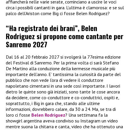
affiancherà nelle varie serate, cominciano a uscire le voci
circa i possibili cantanti in gara. L’ultima è clamorosa: e se sul
palco dell’Ariston come Big ci fosse Belen Rodriguez?
“Ha registrato dei brani”, Belen
Rodriguez si propone come cantante per
Sanremo 2027
Dal 16 al 20 febbraio 2027 si svolgerà la 77esima edizione
del Festival di Sanremo. Per la prima volta ci sarà Stefano
De Martino alla conduzione della kermesse musicale più
importante dell’anno. E’ tantissima la curiosità da parte del
pubblico che non vede l’ora di vedere il conduttore
napoletano cimentarsi in una sede così importante. I lavori
dietro le quinte sono già iniziati, sono tante le cose ancora
da decidere, come co-conduttore e co-conduttrici, ospiti e,
soprattutto, i Big in gara che, stando alle ultime
informazioni, dovrebbero calare, da 30 a 24. Ma, se tra di
loro ci fosse
Belen Rodriguez
? Una settimana fa la
showgirl argentina aveva condiviso su Instagram un video
mentre suona la chitarra e canta, video che ha ottenuto una