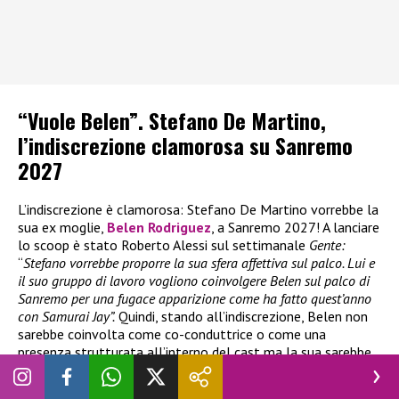
“Vuole Belen”. Stefano De Martino,
l’indiscrezione clamorosa su Sanremo
2027
L’indiscrezione è clamorosa: Stefano De Martino vorrebbe la
sua ex moglie,
Belen Rodriguez
, a Sanremo 2027! A lanciare
lo scoop è stato Roberto Alessi sul settimanale
Gente:
“
Stefano vorrebbe proporre la sua sfera affettiva sul palco. Lui e
il suo gruppo di lavoro vogliono coinvolgere Belen sul palco di
Sanremo per una fugace apparizione come ha fatto quest’anno
con Samurai Jay”.
Quindi, stando all’indiscrezione, Belen non
sarebbe coinvolta come co-conduttrice o come una
presenza strutturata all’interno del cast ma la sua sarebbe
una partecipazione speciale. Per il momento, però, si tratta
solamente di una indiscrezione, senza alcuna conferma.