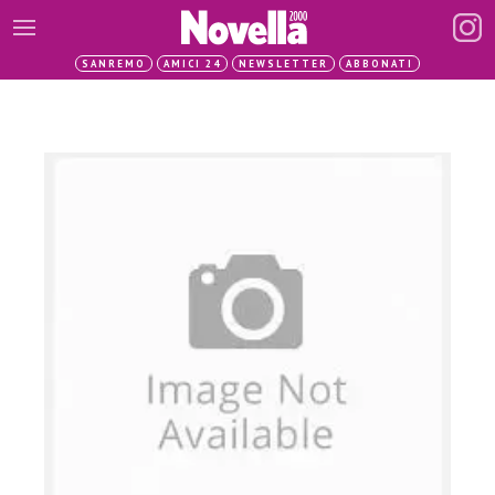
SANREMO
AMICI 24
NEWSLETTER
ABBONATI