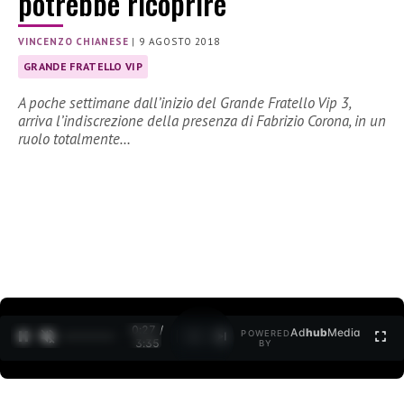
potrebbe ricoprire
VINCENZO CHIANESE
|
9 AGOSTO 2018
GRANDE FRATELLO VIP
A poche settimane dall’inizio del Grande Fratello Vip 3,
arriva l’indiscrezione della presenza di Fabrizio Corona, in un
ruolo totalmente…
0:27 /
Ad
hub
Media
POWERED
1
/
2
3:35
BY