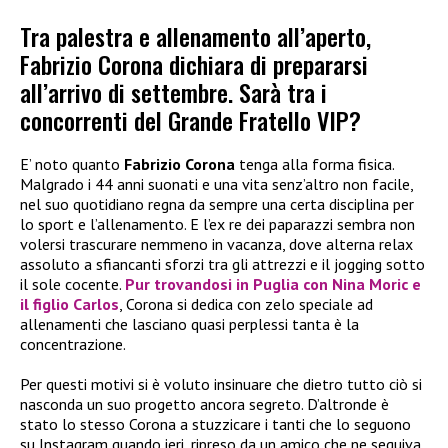
Tra palestra e allenamento all’aperto,
Fabrizio Corona dichiara di prepararsi
all’arrivo di settembre. Sarà tra i
concorrenti del Grande Fratello VIP?
E’ noto quanto
Fabrizio Corona
tenga alla forma fisica.
Malgrado i 44 anni suonati e una vita senz’altro non facile,
nel suo quotidiano regna da sempre una certa disciplina per
lo sport e l’allenamento. E l’ex re dei paparazzi sembra non
volersi trascurare nemmeno in vacanza, dove alterna relax
assoluto a sfiancanti sforzi tra gli attrezzi e il jogging sotto
il sole cocente.
Pur trovandosi in Puglia con
Nina Moric
e
il figlio
Carlos
, Corona si dedica con zelo speciale ad
allenamenti che lasciano quasi perplessi tanta è la
concentrazione.
Per questi motivi si è voluto insinuare che dietro tutto ciò si
nasconda un suo progetto ancora segreto. D’altronde è
stato lo stesso Corona a stuzzicare i tanti che lo seguono
su Instagram quando ieri, ripreso da un amico che ne seguiva