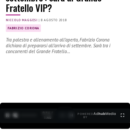
Fratello VIP?
NICCOLO MAGGESI
|
8 AGOSTO 2018
FABRIZIO CORONA
Tra palestra e allenamento all’aperto, Fabrizio Corona
dichiara di prepararsi all’arrivo di settembre. Sarà tra i
concorrenti del Grande Fratello…
0:15 /
Ad
hub
Media
POWERED
1
/
2
1:40
BY