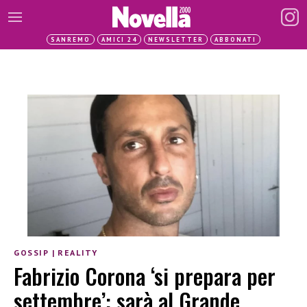
SANREMO
AMICI 24
NEWSLETTER
ABBONATI
GOSSIP
|
REALITY
Fabrizio Corona ‘si prepara per
settembre’: sarà al Grande