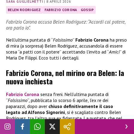
SARA GUGLIELMETTI
|
8 APRILE 2026
BELEN RODRIGUEZ
FABRIZIO CORONA
GOSSIP
Fabrizio Corona accusa Belen Rodriguez: “Accordi col potere,
ora parlo io”.
Nell’ultima puntata di “
Falsissimo
”
Fabrizio Corona
ha preso
di mira (a sorpresa) Belen Rodriguez, accusandola di essere
scesa “a patti con il potere” accettando l’invito ad “
Amici
” di
Maria De Filippi. Ecco tutti i dettagli.
Fabrizio Corona, nel mirino ora Belen: la
nuova inchiesta
Fabrizio Corona
senza freni. Nell’ultima puntata di
“
Falsissimo
“, pubblicata lo scorso 6 aprile, l’ex re dei
paparazzi, dopo aver
chiuso definitivamente il caso
legato ad Alfonso Signorini
, si è scagliato contro Belen
Rodriguez, tra l’altro sua ex fidanzata. La puntata, che nel
giro di poche ore aveva già superato le 250mila
visualizzazioni, si è aperta come detto con la chiusura del