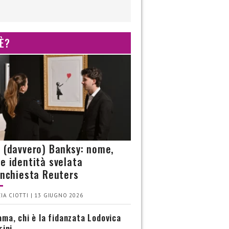
 È?
è (davvero) Banksy: nome,
 e identità svelata
’inchiesta Reuters
IA CIOTTI | 13 GIUGNO 2026
ma, chi è la fidanzata Lodovica
rini