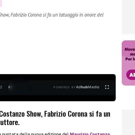
O
how, Fabrizio Corona si fa un tatuaggio in onore del
Ad
hub
Media
/
2
POWERED BY
 Costanzo Show, Fabrizio Corona si fa un
uttore.
a puntata della nuova edizione del
Maurizio Costanzo