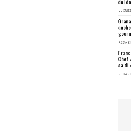
del d
LUCREZ
Grana
anche
gour
REDAZI
Franc
Chef 
sa di
REDAZI