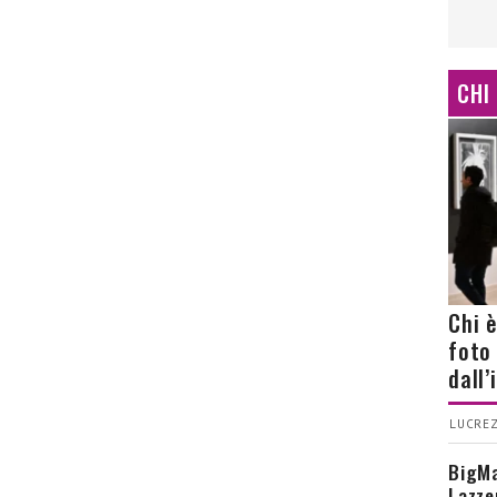
CHI
Chi 
foto
dall
LUCREZ
BigMa
Lazze