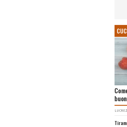
CUC
Come
buon
LUCREZ
Tiram