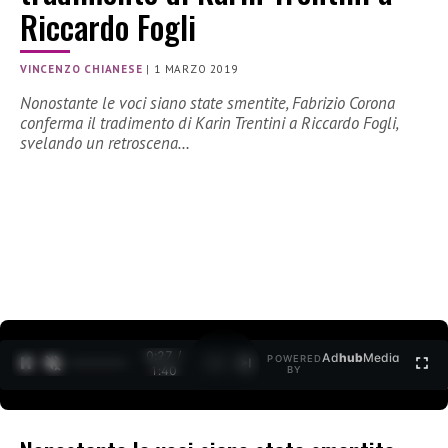
Riccardo Fogli
VINCENZO CHIANESE
|
1 MARZO 2019
Nonostante le voci siano state smentite, Fabrizio Corona
conferma il tradimento di Karin Trentini a Riccardo Fogli,
svelando un retroscena…
0:27 /
Ad
hub
Media
POWERED
1
/
2
1:40
BY