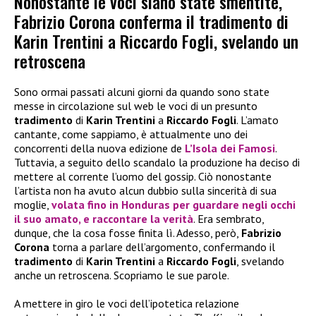
Nonostante le voci siano state smentite,
Fabrizio Corona conferma il tradimento di
Karin Trentini a Riccardo Fogli, svelando un
retroscena
Sono ormai passati alcuni giorni da quando sono state
messe in circolazione sul web le voci di un presunto
tradimento
di
Karin Trentini
a
Riccardo Fogli
. L’amato
cantante, come sappiamo, è attualmente uno dei
concorrenti della nuova edizione de
L’Isola dei Famosi
.
Tuttavia, a seguito dello scandalo la produzione ha deciso di
mettere al corrente l’uomo del gossip. Ciò nonostante
l’artista non ha avuto alcun dubbio sulla sincerità di sua
moglie,
volata fino in Honduras per guardare negli occhi
il suo amato, e raccontare la verità
. Era sembrato,
dunque, che la cosa fosse finita lì. Adesso, però,
Fabrizio
Corona
torna a parlare dell’argomento, confermando il
tradimento
di
Karin Trentini
a
Riccardo Fogli
, svelando
anche un retroscena. Scopriamo le sue parole.
A mettere in giro le voci dell’ipotetica relazione