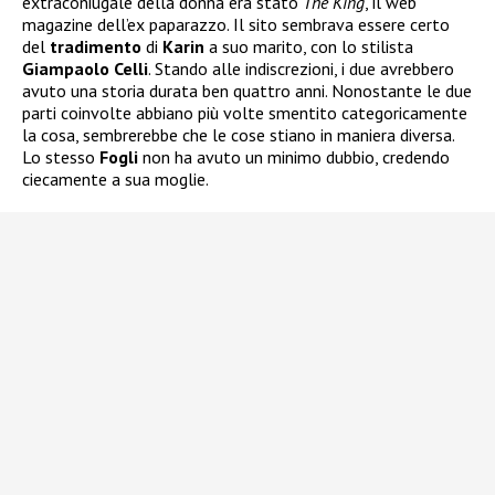
extraconiugale della donna era stato
The King
, il web
magazine dell’ex paparazzo. Il sito sembrava essere certo
del
tradimento
di
Karin
a suo marito, con lo stilista
Giampaolo Celli
. Stando alle indiscrezioni, i due avrebbero
avuto una storia durata ben quattro anni. Nonostante le due
parti coinvolte abbiano più volte smentito categoricamente
la cosa, sembrerebbe che le cose stiano in maniera diversa.
Lo stesso
Fogli
non ha avuto un minimo dubbio, credendo
ciecamente a sua moglie.