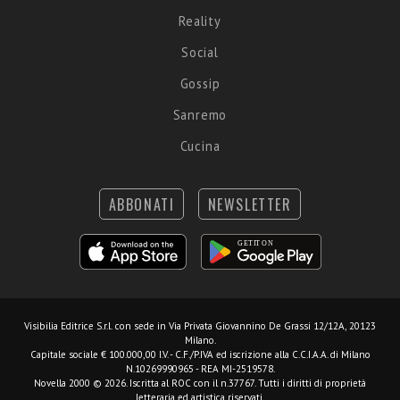
Reality
Social
Gossip
Sanremo
Cucina
ABBONATI
NEWSLETTER
Visibilia Editrice S.r.l.
con sede in Via Privata Giovannino De Grassi 12/12A, 20123
Milano.
Capitale sociale € 100.000,00 I.V. - C.F./P.IVA ed iscrizione alla C.C.I.A.A. di Milano
N.10269990965 - REA MI-2519578.
Novella 2000 © 2026. Iscritta al ROC con il n.37767. Tutti i diritti di proprietà
letteraria ed artistica riservati.