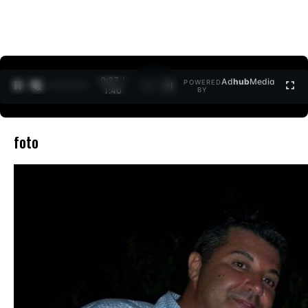
0:27 /
Ad
hub
Media
POWERED
1
/
2
1:40
BY
foto