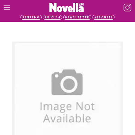
SANREMO
AMICI 24
NEWSLETTER
ABBONATI