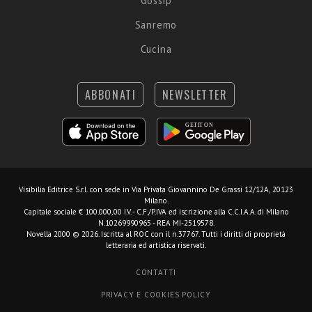
Gossip
Sanremo
Cucina
ABBONATI
NEWSLETTER
Visibilia Editrice S.r.l.
con sede in Via Privata Giovannino De Grassi 12/12A, 20123
Milano.
Capitale sociale € 100.000,00 I.V. - C.F./P.IVA ed iscrizione alla C.C.I.A.A. di Milano
N.10269990965 - REA MI-2519578.
Novella 2000 © 2026. Iscritta al ROC con il n.37767. Tutti i diritti di proprietà
letteraria ed artistica riservati.
CONTATTI
PRIVACY E COOKIES POLICY