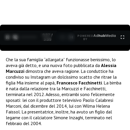
0:27 /
Ad
hub
Media
POWERED
1
/
2
3:35
BY
Che la sua famiglia “allargata” funzionasse benissimo, lo
aveva già detto, e una nuova foto pubblicata da
Alessia
Marcuzzi
dimostra che aveva ragione. La conduttice ha
condiviso su Instagram un dolcissimo scatto che ritrae la
figlia Mia insieme al papà,
Francesco Facchinetti
. La bimba
è nata dalla relazione tra la Marcuzzi e Facchinetti,
terminata nel 2012. Adesso, entrambi sono felicemente
sposati: lei con il produttore televisivo Paolo Calabresi
Marconi, dal dicembre del 2014, lui con Wilma Helena
Faissol. La presentatrice, inoltre, ha avuto un figlio dal
legame con il calciatore Simone Inzaghi, terminato nel
febbraio del 2004.