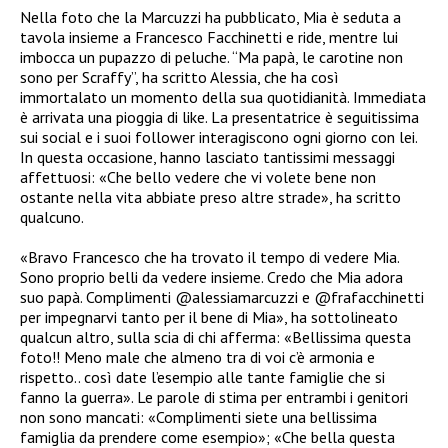
Nella foto che la Marcuzzi ha pubblicato, Mia è seduta a
tavola insieme a Francesco Facchinetti e ride, mentre lui
imbocca un pupazzo di peluche. “Ma papà, le carotine non
sono per Scraffy”, ha scritto Alessia, che ha così
immortalato un momento della sua quotidianità. Immediata
è arrivata una pioggia di like. La presentatrice è seguitissima
sui social e i suoi follower interagiscono ogni giorno con lei.
In questa occasione, hanno lasciato tantissimi messaggi
affettuosi: «Che bello vedere che vi volete bene non
ostante nella vita abbiate preso altre strade», ha scritto
qualcuno.
«Bravo Francesco che ha trovato il tempo di vedere Mia.
Sono proprio belli da vedere insieme. Credo che Mia adora
suo papà. Complimenti @alessiamarcuzzi e @frafacchinetti
per impegnarvi tanto per il bene di Mia», ha sottolineato
qualcun altro, sulla scia di chi afferma: «Bellissima questa
foto!! Meno male che almeno tra di voi c’è armonia e
rispetto.. così date l’esempio alle tante famiglie che si
fanno la guerra». Le parole di stima per entrambi i genitori
non sono mancati: «Complimenti siete una bellissima
famiglia da prendere come esempio»; «Che bella questa