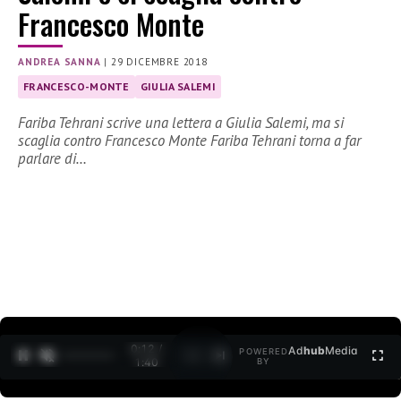
Francesco Monte
ANDREA SANNA
|
29 DICEMBRE 2018
FRANCESCO-MONTE
GIULIA SALEMI
Fariba Tehrani scrive una lettera a Giulia Salemi, ma si
scaglia contro Francesco Monte Fariba Tehrani torna a far
parlare di…
0:12 /
Ad
hub
Media
POWERED
1
/
2
1:40
BY