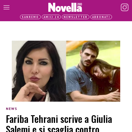
SANREMO
AMICI 24
NEWSLETTER
ABBONATI
NEWS
Fariba Tehrani scrive a Giulia
Salemi e si scaglia contro