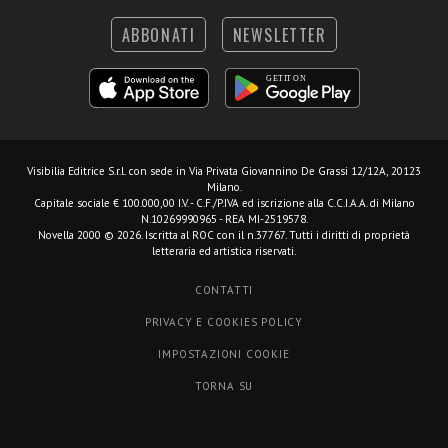
ABBONATI
NEWSLETTER
Visibilia Editrice S.r.l.
con sede in Via Privata Giovannino De Grassi 12/12A, 20123
Milano.
Capitale sociale € 100.000,00 I.V. - C.F./P.IVA ed iscrizione alla C.C.I.A.A. di Milano
N.10269990965 - REA MI-2519578.
Novella 2000 © 2026. Iscritta al ROC con il n.37767. Tutti i diritti di proprietà
letteraria ed artistica riservati.
CONTATTI
PRIVACY E COOKIES POLICY
IMPOSTAZIONI COOKIE
TORNA SU