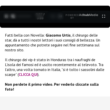
0:27 /
Ad
hub
Media
POWERED
1
/
2
3:35
BY
Fatti bella con Novella:
Giacomo Urtis
, il chirurgo delle
star, dà a tutti i nostri lettori i suoi consigli di bellezza. Un
appuntamento che potrete seguire nel fine settimana sul
nostro sito.
Il chirurgo dei vip è stato in Honduras tra i naufraghi de
L’isola dei famosi ed è uscito recentemente al televoto. Tra
l’altro, una volta tornato in Italia, “si è tolto i sassolini dalle
scarpe” (
CLICCA QUI
).
Non perdete il primo video. Per vederlo cliccate sulla
foto!