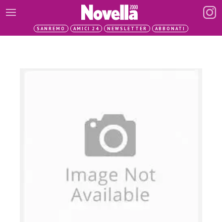
SANREMO
AMICI 24
NEWSLETTER
ABBONATI