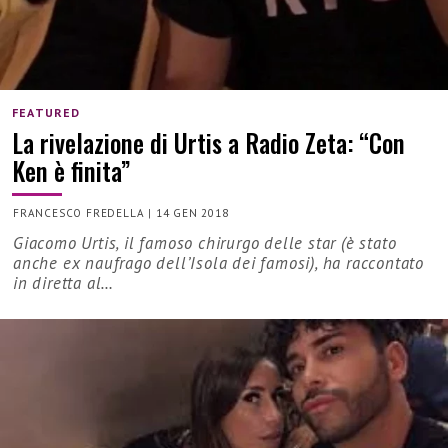
FEATURED
La rivelazione di Urtis a Radio Zeta: “Con
Ken è finita”
FRANCESCO FREDELLA
|
14 GEN 2018
Giacomo Urtis, il famoso chirurgo delle star (è stato
anche ex naufrago dell’Isola dei famosi), ha raccontato
in diretta al…