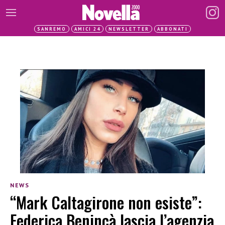
SANREMO
AMICI 24
NEWSLETTER
ABBONATI
NEWS
“Mark Caltagirone non esiste”:
Federica Benincà lascia l’agenzia