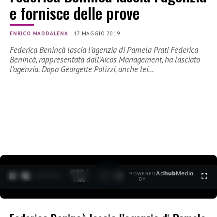
e fornisce delle prove
ENRICO MADDALENA
|
17 MAGGIO 2019
Federica Benincà lascia l’agenzia di Pamela Prati Federica
Benincà, rappresentata dall’Aicos Management, ha lasciato
l’agenzia. Dopo Georgette Polizzi, anche lei…
0:27 /
Ad
hub
Media
POWERED
1
/
2
1:40
BY