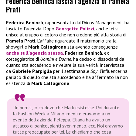
Federica Benincà lascia l’agenzia di Pamela
Prati
Federica Benincà
, rappresentata dall’Aicos Management, ha
lasciato l’agenzia. Dopo
Georgette Polizzi
, anche lei si
unisce al gruppo di coloro che non credono più alla storia di
Pamela Prati
. L’affaire riguardate il matrimonio tra la
showgirl e
Mark Caltagirone
sta avendo conseguenze
anche sull’agenzia stessa.
Federica Benincà
, ex
corteggiatrice di
Uomini e Donne
, ha deciso di dissociarsi da
quanto sta accadendo e rivelare la sua verità. Intervistata
da
Gabriele Parpiglia
per il settimanale
Spy
, l’influencer ha
parlato di quello che sta succedendo e ha affermato la non
esistenza di
Mark Caltagirone
:
“In primis, io credevo che Mark esistesse. Poi durante
la Fashion Week a Milano, mentre eravamo a un
evento dell’azienda Feleppa, Eliana ha avuto un
attacco di panico, pianti svenimento, ecc. Noi eravamo
tutte preoccupate per lei. Le chiediamo che cosa