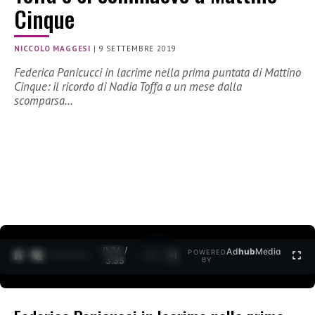
Cinque
NICCOLO MAGGESI
|
9 SETTEMBRE 2019
Federica Panicucci in lacrime nella prima puntata di Mattino
Cinque: il ricordo di Nadia Toffa a un mese dalla
scomparsa…
0:27 /
Ad
hub
Media
POWERED
1
/
2
3:35
BY