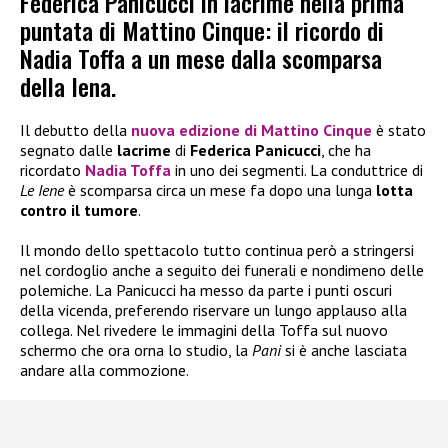
Federica Panicucci in lacrime nella prima
puntata di Mattino Cinque: il ricordo di
Nadia Toffa a un mese dalla scomparsa
della Iena.
Il debutto della
nuova edizione di
Mattino Cinque
è stato
segnato dalle
lacrime
di
Federica Panicucci
, che ha
ricordato
Nadia Toffa
in uno dei segmenti. La conduttrice di
Le Iene
è scomparsa circa un mese fa dopo una lunga
lotta
contro il tumore
.
Il mondo dello spettacolo tutto continua però a stringersi
nel cordoglio anche a seguito dei funerali e nondimeno delle
polemiche. La Panicucci ha messo da parte i punti oscuri
della vicenda, preferendo riservare un lungo applauso alla
collega. Nel rivedere le immagini della Toffa sul nuovo
schermo che ora orna lo studio, la
Pani
si è anche lasciata
andare alla commozione.