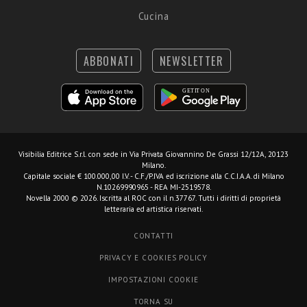
Cucina
ABBONATI
NEWSLETTER
Visibilia Editrice S.r.l.
con sede in Via Privata Giovannino De Grassi 12/12A, 20123
Milano.
Capitale sociale € 100.000,00 I.V. - C.F./P.IVA ed iscrizione alla C.C.I.A.A. di Milano
N.10269990965 - REA MI-2519578.
Novella 2000 © 2026. Iscritta al ROC con il n.37767. Tutti i diritti di proprietà
letteraria ed artistica riservati.
CONTATTI
PRIVACY E COOKIES POLICY
IMPOSTAZIONI COOKIE
TORNA SU