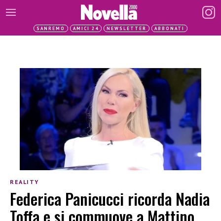
SANREMO
AMICI 24
NEWSLETTER
ABBONATI
REALITY
Federica Panicucci ricorda Nadia
Toffa e si commuove a Mattino